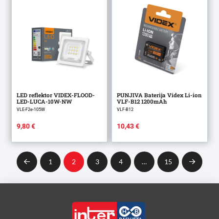
9,19 €.
9,63 €.
LED reflektor VIDEX-FLOOD-
PUNJIVA Baterija Videx Li-ion
LED-LUCA-10W-NW
VLF-B12 1200mAh
VLE-F2e-105W
VLF-B12
9,80
€
10,43
€
1
2
3
4
…
15
Prev
Next