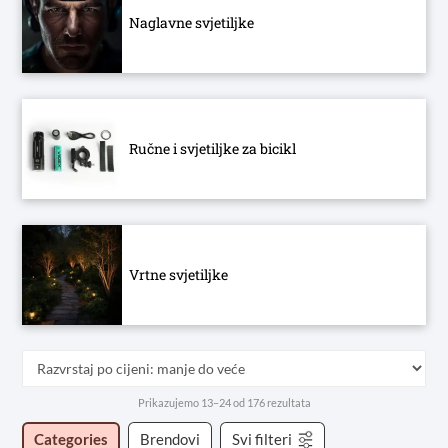
Naglavne svjetiljke
Ručne i svjetiljke za bicikl
Vrtne svjetiljke
Poredano
Prikazujemo 13–24 od 176 rezultata
po
Categories
Brendovi
Svi filteri
cijeni: