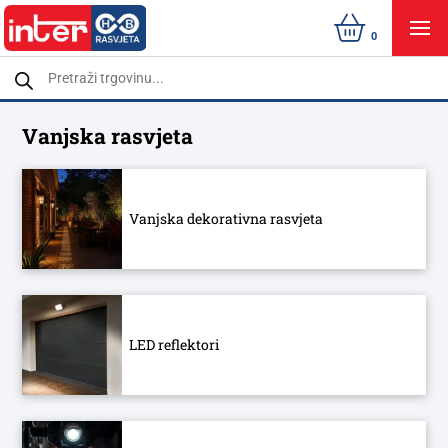
0
Products
search
Vanjska rasvjeta
Vanjska dekorativna rasvjeta
LED reflektori