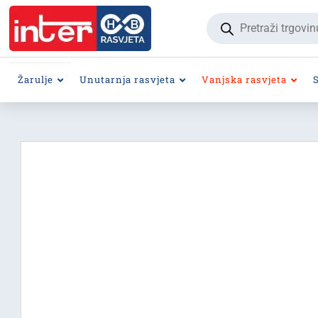
Products
search
Žarulje
Unutarnja rasvjeta
Vanjska rasvjeta