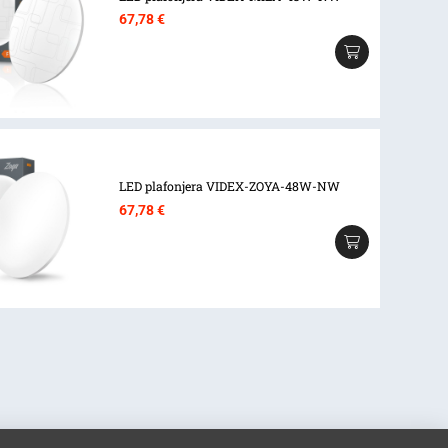
67,78
€
LED plafonjera VIDEX-ZOYA-48W-NW
67,78
€