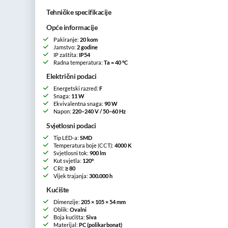
Tehničke specifikacije
Opće informacije
Pakiranje:
20 kom
Jamstvo:
2 godine
IP zaštita:
IP54
Radna temperatura:
Ta = 40 °C
Električni podaci
Energetski razred:
F
Snaga:
11 W
Ekvivalentna snaga:
90 W
Napon:
220–240 V / 50–60 Hz
Svjetlosni podaci
Tip LED-a:
SMD
Temperatura boje (CCT):
4000 K
Svjetlosni tok:
900 lm
Kut svjetla:
120°
CRI:
≥ 80
Vijek trajanja:
300.000 h
Kućište
Dimenzije:
205 × 105 × 54 mm
Oblik:
Ovalni
Boja kućišta:
Siva
Materijal:
PC (polikarbonat)