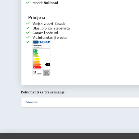
Model:
Bulkhead
Primjena
Vanjski zidovi i fasade
Ulazi, prolazi i stepeništa
Garaže i podrumi
Vlažni unutarnji prostori
Dokumenti za preuzimanje
Tehnički list