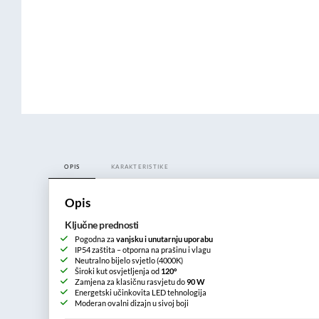
OPIS
KARAKTERISTIKE
Opis
Ključne prednosti
Pogodna za
vanjsku i unutarnju uporabu
IP54 zaštita – otporna na prašinu i vlagu
Neutralno bijelo svjetlo (4000K)
Široki kut osvjetljenja od
120°
Zamjena za klasičnu rasvjetu do
90 W
Energetski učinkovita LED tehnologija
Moderan ovalni dizajn u sivoj boji