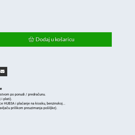
Dodaj u košaricu
je
rstvom po ponudi / predračunu.
i plati).
e HUB3A i plaćanje na kiosku, benzinskoj...
ljaču prilikom preuzimanja pošiljke).