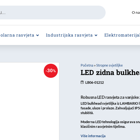
O n
Solarna rasvjeta
Industrijska rasvjeta
Elektromaterija
Početna
»
Stropne svjetiljke
LED zidna bulkhea
30
-
%
LB06-01212
Robusna LED rasvjeta za vanjske 
LED bulkhead svjetiljka iz LAMBARIO l
fasade, ulaze i prolaze. Zahvaljujući IP54
stubištâ.
Moderna LED tehnologija osigurava sna
klasičnim rasvjetnim tijelima.
Više informacija