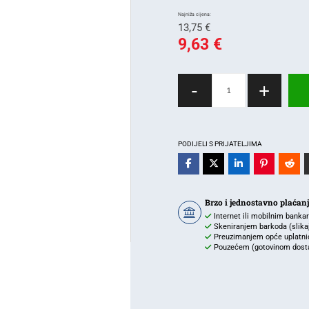
Izvorna
13,75
€
cijena
9,63
€
Trenutna
bila
cijena
je:
LED
-
+
je:
13,75 €.
zidna
bulkhead
9,63 €.
svjetiljka
11W
PODIJELI S PRIJATELJIMA
–
4000K,
IP54,
Brzo i jednostavno plaćan
siva
Internet ili mobilnim banka
količina
Skeniranjem barkoda (slikaj 
Preuzimanjem opće uplatnic
Pouzećem (gotovinom dostav