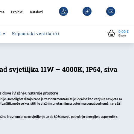
ama
Projekti
Katalozi
0,00
€
l
Kupaonski ventilatori
0
kom
d svjetiljka 11W – 4000K, IP54, siva
zidove i vlažne unutarnje prostore
inije
Domelights
dizajnirana je za zidnu montažu te je idealna kao vanjska rasvjeta za
 zaštiti, može se koristiti i u
vlažnim unutarnjim prostorima
poput podrumâ, garažâ i
žno i ravnomjerno osvjetljenje uz
do 80 % manju potrošnju energije
u usporedbi s