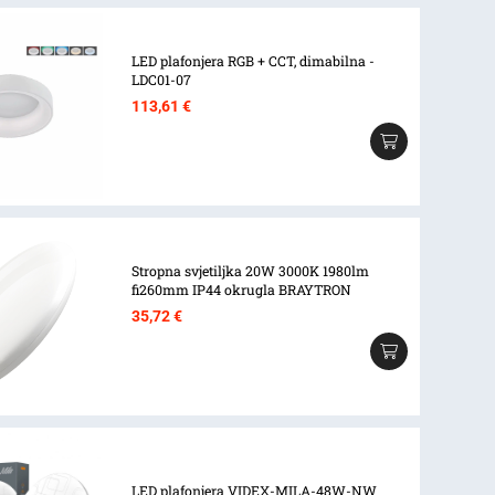
LED plafonjera RGB + CCT, dimabilna -
LDC01-07
113,61
€
Stropna svjetiljka 20W 3000K 1980lm
fi260mm IP44 okrugla BRAYTRON
35,72
€
LED plafonjera VIDEX-MILA-48W-NW