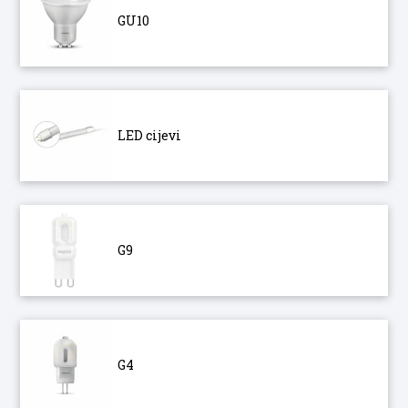
GU10
LED cijevi
G9
G4