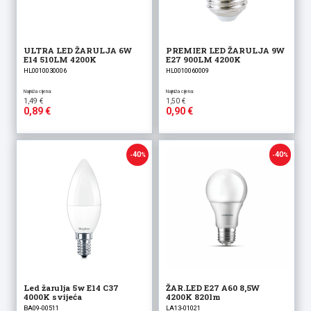
ULTRA LED ŽARULJA 6W
PREMIER LED ŽARULJA 9W
E14 510LM 4200K
E27 900LM 4200K
HL0010030006
HL0010060009
Izvorna
Izvorna
1,49
€
1,50
€
cijena
cijena
0,89
€
0,90
€
Trenutna
bila
Trenutna
bila
cijena
je:
cijena
je:
je:
1,49 €.
je:
1,50 €.
0,89 €.
0,90 €.
40
40
-
%
-
%
Led žarulja 5w E14 C37
ŽAR.LED E27 A60 8,5W
4000K svijeća
4200K 820lm
BA09-00511
LA13-01021