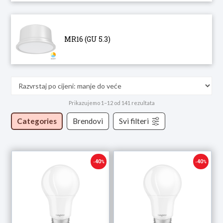
MR16 (GU 5.3)
Poredano
Prikazujemo 1–12 od 141 rezultata
po
Categories
Brendovi
Svi filteri
cijeni:
od
niske
do
40
40
-
%
-
%
visoke