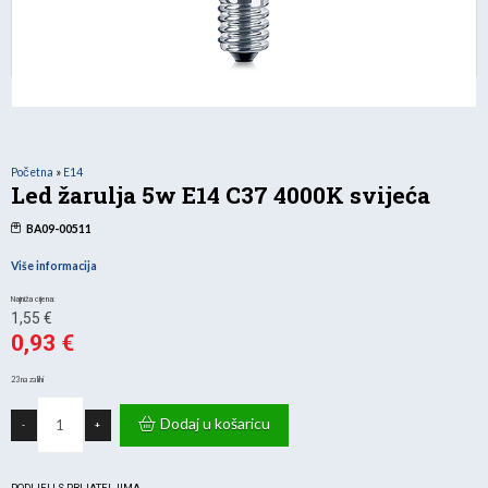
Početna
»
E14
Led žarulja 5w E14 C37 4000K svijeća
BA09-00511
Više informacija
Izvorna
1,55
€
cijena
0,93
€
Trenutna
bila
23 na zalihi
cijena
je:
Led
žarulja
je:
1,55 €.
Dodaj u košaricu
-
+
5w
E14
0,93 €.
C37
4000K
svijeća
PODIJELI S PRIJATELJIMA