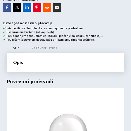
količina
Brzo i jednostavno plaćanje
Internet ili mobilnim bankarstvom po ponudi / predračunu.
Skeniranjem barkoda (slikaj i plati).
Preuzimanjem opće uplatnice HUB3A i plaćanje na kiosku, benzinskoj...
Pouzećem (gotovinom dostavljaču prilikom preuzimanja pošiljke).
OPIS
KARAKTERISTIKE
Opis
Povezani proizvodi