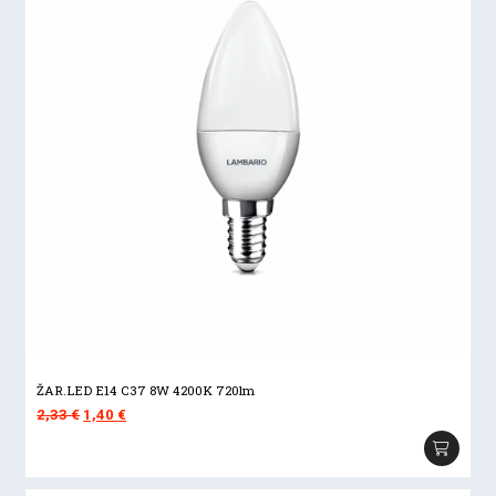
ŽAR.LED E14 C37 8W 4200K 720lm
Izvorna
Trenutna
2,33
€
1,40
€
cijena
cijena
bila
je:
je:
1,40 €.