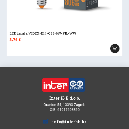
LED žarulja VIDEX-E14-C35-6W-FIL-WW
3,76
€
Inter H-B d.o.o.
Oranice 54, 10090 Zagreb
OIB: 61917698810
info@interhb.hr