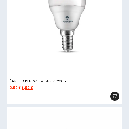
ŽAR.LED E14 P45 8W 6400K 720lm
Izvorna
Trenutna
2,50
€
1,50
€
cijena
cijena
bila
je:
je:
1,50 €.
2,50 €.