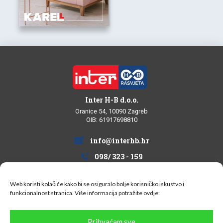
Inter H-B d.o.o.
Oranice 54, 10090 Zagreb
OIB: 61917698810
info@interhb.hr
098/ 323 - 159
Web koristi kolačiće kako bi se osiguralo bolje korisničko iskustvo i
funkcionalnost stranica. Više informacija potražite
ovdje:
Informacije za kupce
Prihvaćam sve