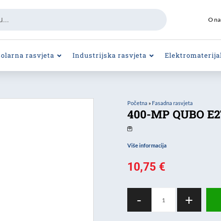
O n
Solarna rasvjeta
Industrijska rasvjeta
Elektromaterija
Početna
»
Fasadna rasvjeta
400-MP QUBO E2
Više informacija
10,75
€
400-
-
+
MP
QUBO