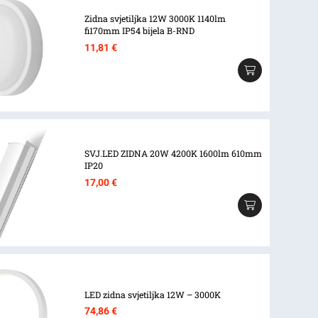
Zidna svjetiljka 12W 3000K 1140lm
fi170mm IP54 bijela B-RND
11,81
€
SVJ.LED ZIDNA 20W 4200K 1600lm 610mm
IP20
17,00
€
LED zidna svjetiljka 12W – 3000K
74,86
€