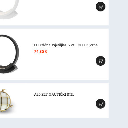
LED zidna svjetiljka 12W – 3000K, crna
74,85
€
A20 E27 NAUTIČKI STIL