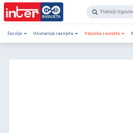
Products
search
Žarulje
Unutarnja rasvjeta
Vanjska rasvjeta