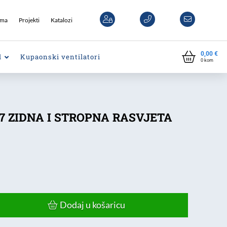
ama
Projekti
Katalozi
0,00
€
l
Kupaonski ventilatori
0
kom
7 ZIDNA I STROPNA RASVJETA
Dodaj u košaricu