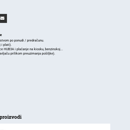
je
rstvom po ponudi / predračunu.
i plati).
e HUB3A i plaćanje na kiosku, benzinskoj...
ljaču prilikom preuzimanja pošiljke).
proizvodi