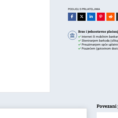
E27
ZIDNA
PODIJELI S PRIJATELJIMA
I
STROPNA
RASVJETA
Brzo i jednostavno plaćan
količina
Internet ili mobilnim banka
Skeniranjem barkoda (slikaj 
Preuzimanjem opće uplatnic
Pouzećem (gotovinom dostav
Povezani 