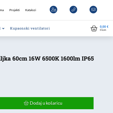
ama
Projekti
Katalozi
0,00
€
l
Kupaonski ventilatori
0
kom
tiljka 60cm 16W 6500K 1600lm IP65
Dodaj u košaricu