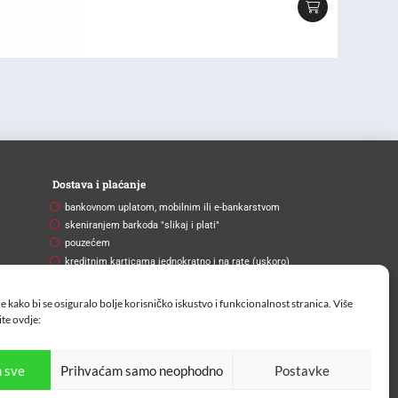
Dostava i plaćanje
bankovnom uplatom, mobilnim ili e-bankarstvom
skeniranjem barkoda "slikaj i plati"
pouzećem
kreditnim karticama jednokratno i na rate (uskoro)
Brza i pouzdana dostava
e kako bi se osiguralo bolje korisničko iskustvo i funkcionalnost stranica. Više
Na vašu adresu ili na paketomat.
ite
ovdje:
 sve
Prihvaćam samo neophodno
Postavke