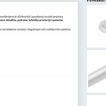
namijenjena je učinkovitoj i pouzdanoj rasvjeti prostora
onice, skladišta, podrume, tehničke prostorije i pomoćne
u ravnomjernu rasvjetu i dugotrajan rad u zahtjevnim uvjetima.