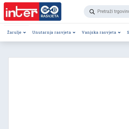
Products
search
Žarulje
Unutarnja rasvjeta
Vanjska rasvjeta