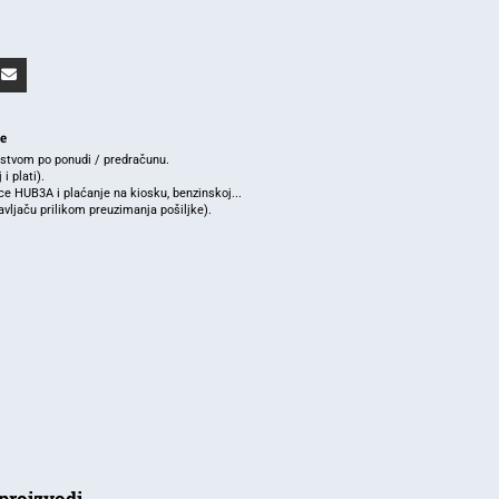
je
rstvom po ponudi / predračunu.
i plati).
e HUB3A i plaćanje na kiosku, benzinskoj...
ljaču prilikom preuzimanja pošiljke).
proizvodi