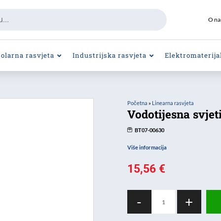
O n
Solarna rasvjeta
Industrijska rasvjeta
Elektromaterija
Početna
»
Linearna rasvjeta
Vodotijesna svje
BT07-00630
Više informacija
15,56
€
Vodotijesna
-
+
svjetiljka
60cm