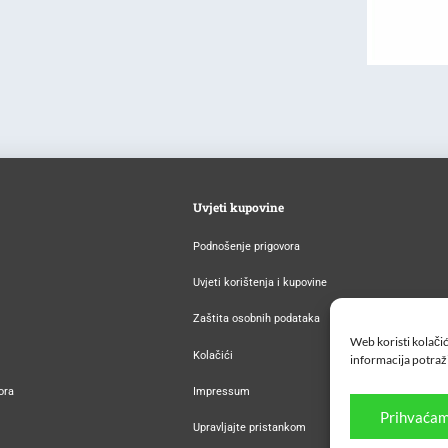
Uvjeti kupovine
Podnošenje prigovora
Uvjeti korištenja i kupovine
Zaštita osobnih podataka
Web koristi kolačić
Kolačići
informacija potraž
ora
Impressum
Prihvaćam
Upravljajte pristankom