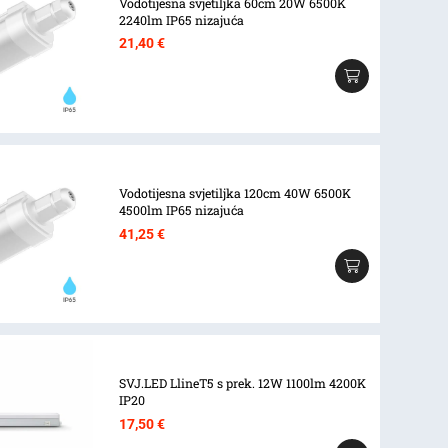
Vodotijesna svjetiljka 60cm 20W 6500K
2240lm IP65 nizajuća
21,40
€
Vodotijesna svjetiljka 120cm 40W 6500K
4500lm IP65 nizajuća
41,25
€
SVJ.LED LlineT5 s prek. 12W 1100lm 4200K
IP20
17,50
€