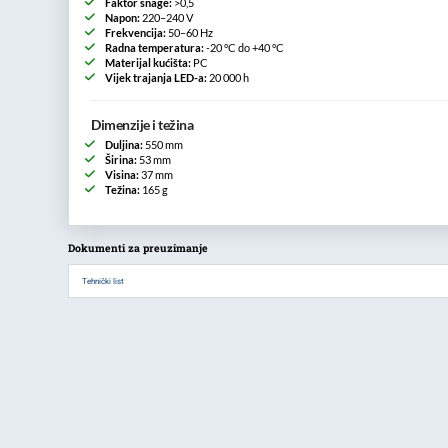
Faktor snage:
>0,5
Napon:
220–240 V
Frekvencija:
50–60 Hz
Radna temperatura:
-20 °C do +40 °C
Materijal kućišta:
PC
Vijek trajanja LED-a:
20 000 h
Dimenzije i težina
Duljina:
550 mm
Širina:
53 mm
Visina:
37 mm
Težina:
165 g
Dokumenti za preuzimanje
Tehnički list