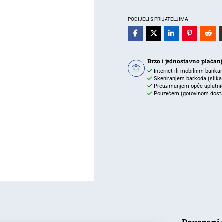
16W
6500K
PODIJELI S PRIJATELJIMA
1600lm
IP65
količina
Brzo i jednostavno plaćan
Internet ili mobilnim banka
Skeniranjem barkoda (slikaj 
Preuzimanjem opće uplatnic
Pouzećem (gotovinom dostav
Povezani 