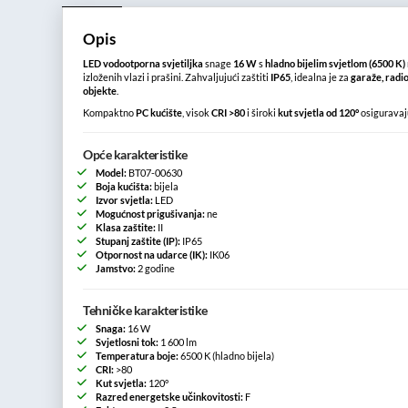
Opis
LED vodootporna svjetiljka
snage
16 W
s
hladno bijelim svjetlom (6500 K)
izloženih vlazi i prašini. Zahvaljujući zaštiti
IP65
, idealna je za
garaže, radi
objekte
.
Kompaktno
PC kućište
, visok
CRI >80
i široki
kut svjetla od 120°
osiguravaj
Opće karakteristike
Model:
BT07-00630
Boja kućišta:
bijela
Izvor svjetla:
LED
Mogućnost prigušivanja:
ne
Klasa zaštite:
II
Stupanj zaštite (IP):
IP65
Otpornost na udarce (IK):
IK06
Jamstvo:
2 godine
Tehničke karakteristike
Snaga:
16 W
Svjetlosni tok:
1 600 lm
Temperatura boje:
6500 K (hladno bijela)
CRI:
>80
Kut svjetla:
120°
Razred energetske učinkovitosti:
F