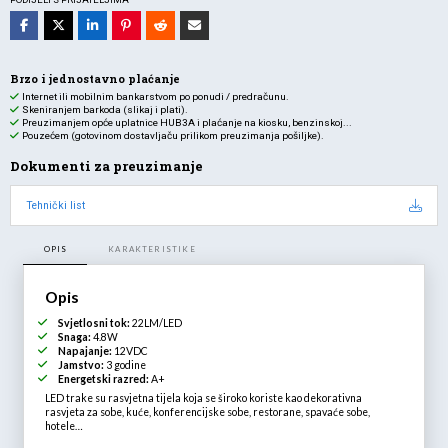
60LED/m
količina
Brzo i jednostavno plaćanje
Internet ili mobilnim bankarstvom po ponudi / predračunu.
Skeniranjem barkoda (slikaj i plati).
Preuzimanjem opće uplatnice HUB3A i plaćanje na kiosku, benzinskoj...
Pouzećem (gotovinom dostavljaču prilikom preuzimanja pošiljke).
Dokumenti za preuzimanje
Tehnički list
OPIS
KARAKTERISTIKE
Opis
Svjetlosni tok:
22LM/LED
Snaga:
4.8W
Napajanje:
12VDC
Jamstvo:
3 godine
Energetski razred:
A+
LED trake su rasvjetna tijela koja se široko koriste kao dekorativna
rasvjeta za sobe, kuće, konferencijske sobe, restorane, spavaće sobe,
hotele…