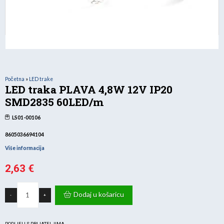
Početna
»
LED trake
LED traka PLAVA 4,8W 12V IP20
SMD2835 60LED/m
LS01-00106
8605036694104
Više informacija
2,63
€
LED
traka
Dodaj u košaricu
-
+
PLAVA
4,8W
12V
IP20
SMD2835
PODIJELI S PRIJATELJIMA