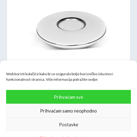
Web koristi kolačiće kako bi se osiguralo bolje korisničko iskustvo i
funkcionalnost stranica. Više informacija potražite
ovdje:
Prihvaćam sve
PLAF.LED ESTA 72W CCT+RGB Wifi Dimm fi500 IP20
99,54
€
Prihvaćam samo neophodno
Postavke