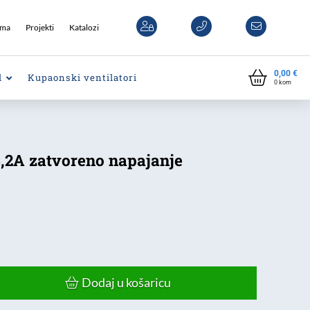
ama
Projekti
Katalozi
0,00
€
l
Kupaonski ventilatori
0
kom
4,2A zatvoreno napajanje
Dodaj u košaricu