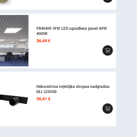
PB404W-NW LED ugradbeni panel 40W
4000K
36,44
€
Dekorativna svjetiljka stropna nadgradna
MJ-1230GB
56,41
€