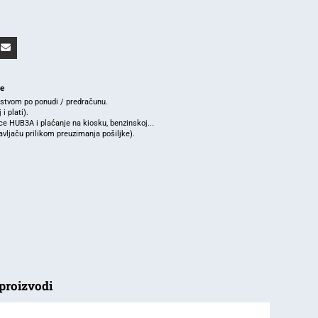
je
rstvom po ponudi / predračunu.
i plati).
e HUB3A i plaćanje na kiosku, benzinskoj...
ljaču prilikom preuzimanja pošiljke).
proizvodi