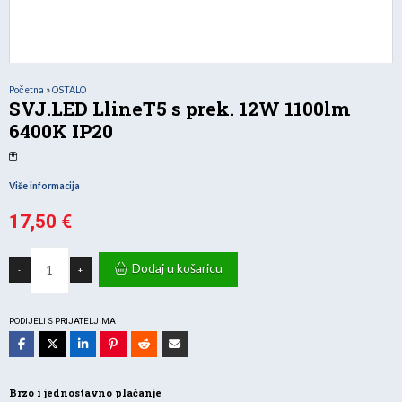
Početna
»
OSTALO
SVJ.LED LlineT5 s prek. 12W 1100lm
6400K IP20
Više informacija
17,50
€
SVJ.LED
LlineT5
Dodaj u košaricu
-
+
s
prek.
12W
1100lm
6400K
PODIJELI S PRIJATELJIMA
IP20
količina
Brzo i jednostavno plaćanje