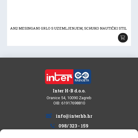
AN2 MESINGANI GRLO S UZEMLJENJEM, SCHUKO NAUTIČKI STIL
Inter H-B d.o.o.
Oranice 54, 10090 Zagreb
OIB: 61917698810
info@interhb.hr
098/ 323 - 159