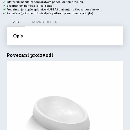
Internet ili mobilnim bankarstvom po ponudi / predračunu.
Skeniranjem barkoda (slikaj i plati).
Preuzimanjem opće uplatnice HUB3A i plaćanje na kiosku, benzinskoj...
Pouzećem (gotovinom dostavljaču prilikom preuzimanja pošiljke).
OPIS
KARAKTERISTIKE
Opis
Povezani proizvodi