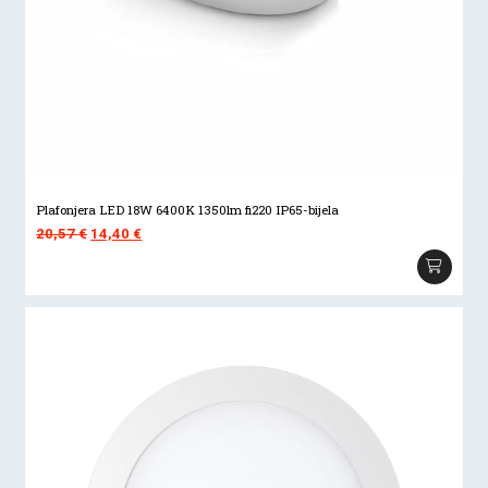
Plafonjera LED 18W 6400K 1350lm fi220 IP65-bijela
Izvorna
Trenutna
20,57
€
14,40
€
cijena
cijena
bila
je:
je:
14,40 €.
20,57 €.