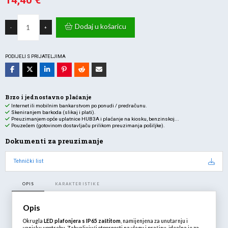
14,40
€
Trenutna
bila
Plafonjera
cijena
je:
LED
Dodaj u košaricu
-
+
18W
je:
20,57 €.
6400K
1350lm
14,40 €.
fi220
IP65-
PODIJELI S PRIJATELJIMA
bijela
količina
Brzo i jednostavno plaćanje
Internet ili mobilnim bankarstvom po ponudi / predračunu.
Skeniranjem barkoda (slikaj i plati).
Preuzimanjem opće uplatnice HUB3A i plaćanje na kiosku, benzinskoj...
Pouzećem (gotovinom dostavljaču prilikom preuzimanja pošiljke).
Dokumenti za preuzimanje
Tehnički list
OPIS
KARAKTERISTIKE
Opis
Okrugla
LED plafonjera s IP65 zaštitom
, namijenjena za unutarnju i