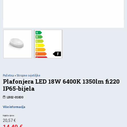
Početna
»
Stropne svjetiljke
Plafonjera LED 18W 6400K 1350lm fi220
IP65-bijela
LB02-01830
Više informacija
Izvorna
20,57
€
cijena