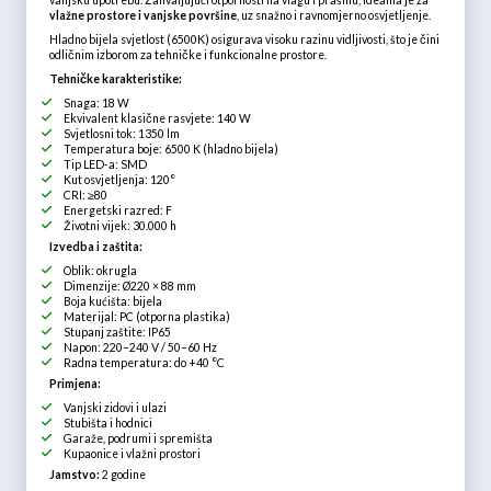
vanjsku upotrebu. Zahvaljujući otpornosti na vlagu i prašinu, idealna je za
vlažne prostore i vanjske površine
, uz snažno i ravnomjerno osvjetljenje.
Hladno bijela svjetlost (6500K) osigurava visoku razinu vidljivosti, što je čini
odličnim izborom za tehničke i funkcionalne prostore.
Tehničke karakteristike:
Snaga: 18 W
Ekvivalent klasične rasvjete: 140 W
Svjetlosni tok: 1350 lm
Temperatura boje: 6500 K (hladno bijela)
Tip LED-a: SMD
Kut osvjetljenja: 120°
CRI: ≥80
Energetski razred: F
Životni vijek: 30.000 h
Izvedba i zaštita:
Oblik: okrugla
Dimenzije: Ø220 × 88 mm
Boja kućišta: bijela
Materijal: PC (otporna plastika)
Stupanj zaštite: IP65
Napon: 220–240 V / 50–60 Hz
Radna temperatura: do +40 °C
Primjena:
Vanjski zidovi i ulazi
Stubišta i hodnici
Garaže, podrumi i spremišta
Kupaonice i vlažni prostori
Jamstvo:
2 godine