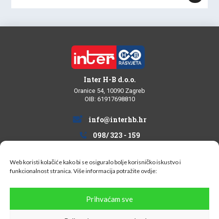
Inter H-B d.o.o.
Oranice 54, 10090 Zagreb
OIB: 61917698810
info@interhb.hr
098/ 323 - 159
Web koristi kolačiće kako bi se osiguralo bolje korisničko iskustvo i
funkcionalnost stranica. Više informacija potražite
ovdje:
Informacije za kupce
Prihvaćam sve