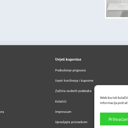
Uvjeti kupovine
Podnošenje prigovora
Uvjeti korištenja i kupovine
Zaštita osobnih podataka
Web koristi kolačić
Kolačići
informacija potraž
ora
Impressum
Prihvaćam
Upravljajte pristankom