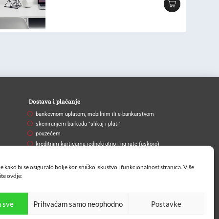
Dostava i plaćanje
bankovnom uplatom, mobilnim ili e-bankarstvom
skeniranjem barkoda "slikaj i plati"
pouzećem
kreditnim karticama jednokratno i na rate (uskoro)
Brza i pouzdana dostava
e kako bi se osiguralo bolje korisničko iskustvo i funkcionalnost stranica. Više
Na vašu adresu ili na paketomat.
ite
ovdje:
 sve
Prihvaćam samo neophodno
Postavke