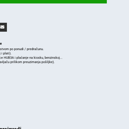
je
rstvom po ponudi / predračunu.
i plati).
e HUB3A i plaćanje na kiosku, benzinskoj...
ljaču prilikom preuzimanja pošiljke).
proizvodi