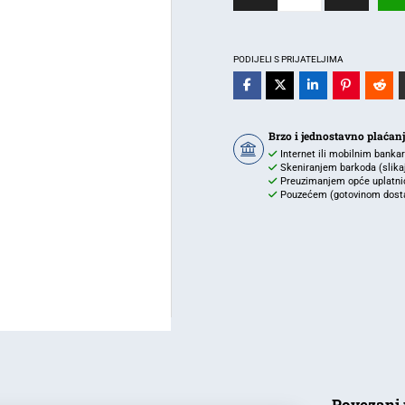
za
E27
žarulju
PODIJELI S PRIJATELJIMA
max
23W
IP20
Brzo i jednostavno plaćan
crna
Internet ili mobilnim banka
BRAYTRON
Skeniranjem barkoda (slikaj 
Preuzimanjem opće uplatnic
količina
Pouzećem (gotovinom dostav
Povezani 