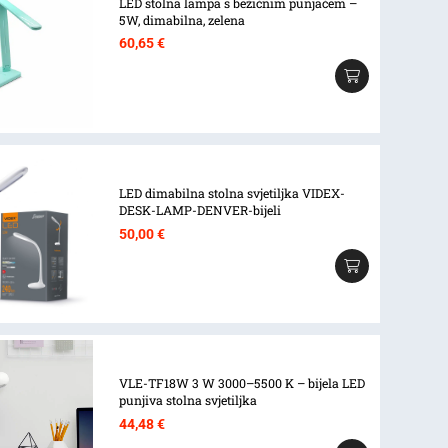
LED stolna lampa s bežičnim punjačem –
5W, dimabilna, zelena
60,65
€
LED dimabilna stolna svjetiljka VIDEX-
DESK-LAMP-DENVER-bijeli
50,00
€
VLE-TF18W 3 W 3000–5500 K – bijela LED
punjiva stolna svjetiljka
44,48
€