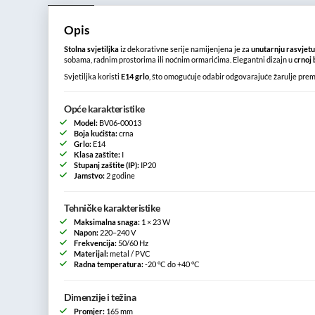
Opis
Stolna svjetiljka
iz dekorativne serije namijenjena je za
unutarnju rasvjet
sobama, radnim prostorima ili noćnim ormarićima. Elegantni dizajn u
crnoj 
Svjetiljka koristi
E14 grlo
, što omogućuje odabir odgovarajuće žarulje prema ž
Opće karakteristike
Model:
BV06-00013
Boja kućišta:
crna
Grlo:
E14
Klasa zaštite:
I
Stupanj zaštite (IP):
IP20
Jamstvo:
2 godine
Tehničke karakteristike
Maksimalna snaga:
1 × 23 W
Napon:
220–240 V
Frekvencija:
50/60 Hz
Materijal:
metal / PVC
Radna temperatura:
-20 °C do +40 °C
Dimenzije i težina
Promjer:
165 mm