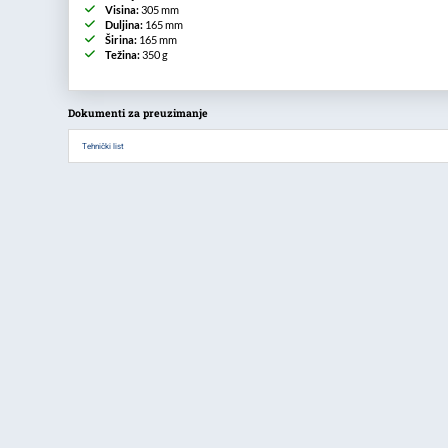
Visina:
305 mm
Duljina:
165 mm
Širina:
165 mm
Težina:
350 g
Dokumenti za preuzimanje
Tehnički list