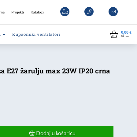
ama
Projekti
Katalozi
0,00
€
l
Kupaonski ventilatori
0
kom
 za E27 žarulju max 23W IP20 crna
Dodaj u košaricu