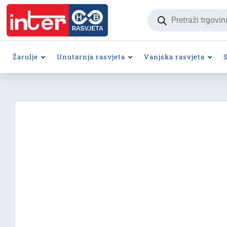
Products
search
Žarulje
Unutarnja rasvjeta
Vanjska rasvjeta