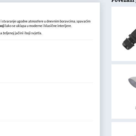
u
i stvaranje ugodne atmosfere u dnevnim boravcima, spavaćim
boji
lako se uklapa u moderne i klasične interijere.
eljenoj jačini i boji svjetla.