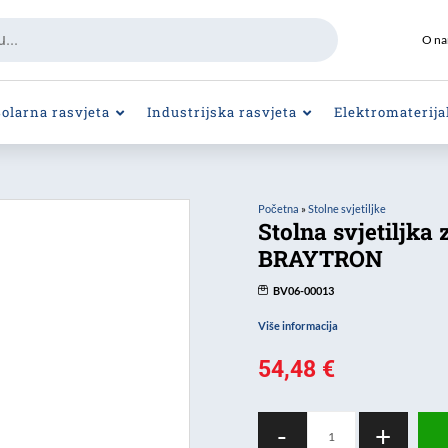
O n
Solarna rasvjeta
Industrijska rasvjeta
Elektromaterija
Početna
»
Stolne svjetiljke
Stolna svjetiljka
BRAYTRON
BV06-00013
Više informacija
54,48
€
Stolna
-
+
svjetiljka