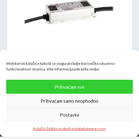
Web koristi kolačiće kako bi se osiguralo bolje korisničko iskustvo i
funkcionalnost stranica. Više informacija potražite
ovdje:
AC-DC LED driver 24V / 100W / 4A IP67
Prihvaćam sve
Prihvaćam samo neophodno
Postavke
Kolačići
Zaštita osobnih podataka
Impressum