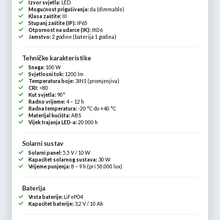
Izvor svjetla:
LED
Mogućnost prigušivanja:
da (dimmable)
Klasa zaštite:
III
Stupanj zaštite (IP):
IP65
Otpornost na udarce (IK):
IK06
Jamstvo:
2 godine (baterija 1 godina)
Tehničke karakteristike
Snaga:
100 W
Svjetlosni tok:
1200 lm
Temperatura boje:
3IN1 (promjenjiva)
CRI:
>80
Kut svjetla:
90°
Radno vrijeme:
4 – 12 h
Radna temperatura:
-20 °C do +40 °C
Materijal kućišta:
ABS
Vijek trajanja LED-a:
20 000 h
Solarni sustav
Solarni panel:
5,5 V / 10 W
Kapacitet solarnog sustava:
30 W
Vrijeme punjenja:
8 – 9 h (pri 50.000 lux)
Baterija
Vrsta baterije:
LiFePO4
Kapacitet baterije:
3,2 V / 10 Ah