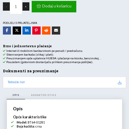
Reflektor
solarni
Dodaj u košaricu
-
+
30W
3CCT
1200lm
IP65
crni
PODIJELI S PRIJATELJIMA
sa
senzorom
pokreta
količina
Brzo i jednostavno plaćanje
Internet ili mobilnim bankarstvom po ponudi / predračunu.
Skeniranjem barkoda (slikaj i plati).
Preuzimanjem opće uplatnice HUB3A i plaćanje na kiosku, benzinskoj...
Pouzećem (gotovinom dostavljaču prilikom preuzimanja pošiljke).
Dokumenti za preuzimanje
Tehnički list
OPIS
KARAKTERISTIKE
Opis
Opće karakteristike
Model:
BT64-01281
Boja kućišta:
crna