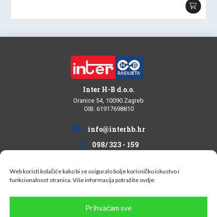
Inter H-B d.o.o.
Oranice 54, 10090 Zagreb
OIB: 61917698810
info@interhb.hr
098/ 323 - 159
Web koristi kolačiće kako bi se osiguralo bolje korisničko iskustvo i
funkcionalnost stranica. Više informacija potražite
ovdje:
Informacije za kupce
Prihvaćam sve