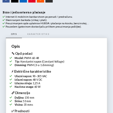
Brzo i jednostavno plaćanje
Internet ili mobilnim bankarstvom po ponudi / predračunu.
Skeniranjem barkoda (slikaj i plati).
Preuzimanjem opće uplatnice HUB3A i plaćanje na kiosku, benzinskoj...
Pouzećem (gotovinom dostavljaču prilikom preuzimanja pošiljke).
OPIS
KARAKTERISTIKE
Opis
🔧 Opći podaci
Model:
PWM-60-48
Tip:
Konstantni napon (Constant Voltage)
Dimming:
PWM (3-u-1 dimming)
⚡ Električne karakteristike
Ulazni napon:
90–305 VAC
Izlazni napon:
48 V DC
Izlazna struja:
1,25 A
Nazivna snaga:
60 W
📏 Dimenzije
Duljina:
150 mm
Širina:
53 mm
Visina:
35 mms
✅ Prednosti