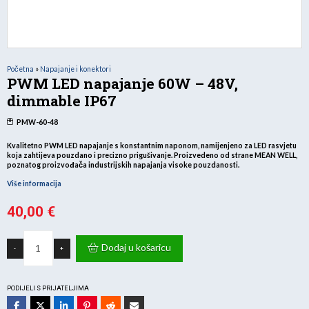
Početna
»
Napajanje i konektori
PWM LED napajanje 60W – 48V,
dimmable IP67
PMW-60-48
Kvalitetno PWM LED napajanje s konstantnim naponom
, namijenjeno za LED rasvjetu
koja zahtijeva pouzdano i precizno prigušivanje. Proizvedeno od strane
MEAN WELL
,
poznatog proizvođača industrijskih napajanja visoke pouzdanosti.
Više informacija
40,00
€
PWM
LED
Dodaj u košaricu
-
+
napajanje
60W
–
48V,
dimmable
PODIJELI S PRIJATELJIMA
IP67
količina