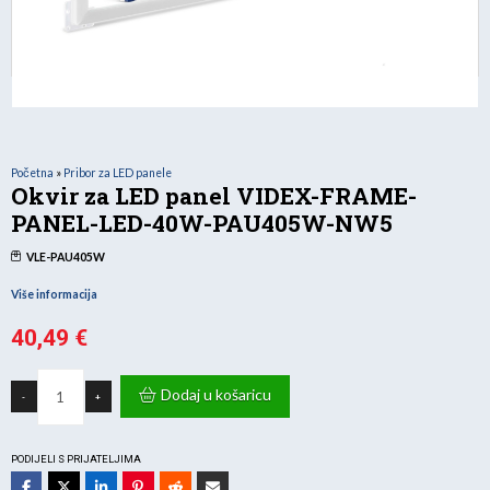
Početna
»
Pribor za LED panele
Okvir za LED panel VIDEX-FRAME-
PANEL-LED-40W-PAU405W-NW5
VLE-PAU405W
Više informacija
40,49
€
Okvir
za
Dodaj u košaricu
-
+
LED
panel
VIDEX-
FRAME-
PANEL-
PODIJELI S PRIJATELJIMA
LED-
40W-