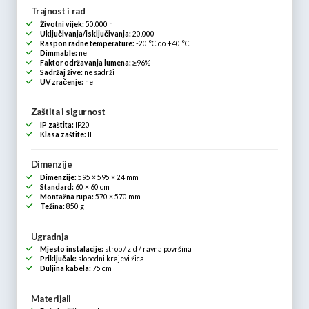
Trajnost i rad
Životni vijek:
50.000 h
Uključivanja/isključivanja:
20.000
Raspon radne temperature:
-20 °C do +40 °C
Dimmable:
ne
Faktor održavanja lumena:
≥96%
Sadržaj žive:
ne sadrži
UV zračenje:
ne
Zaštita i sigurnost
IP zaštita:
IP20
Klasa zaštite:
II
Dimenzije
Dimenzije:
595 × 595 × 24 mm
Standard:
60 × 60 cm
Montažna rupa:
570 × 570 mm
Težina:
850 g
Ugradnja
Mjesto instalacije:
strop / zid / ravna površina
Priključak:
slobodni krajevi žica
Duljina kabela:
75 cm
Materijali