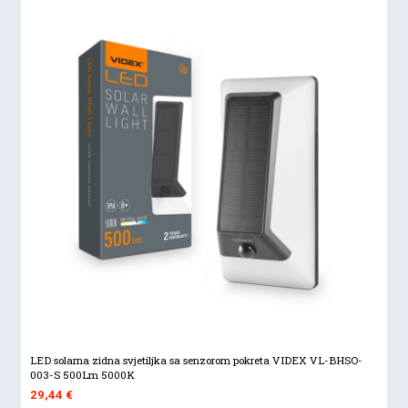
LED solarna zidna svjetiljka sa senzorom pokreta VIDEX VL-BHSO-
003-S 500Lm 5000K
29,44
€