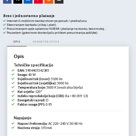
PAU405W-
NW5
količina
Brzo i jednostavno plaćanje
Internet ili mobilnim bankarstvom po ponudi / predračunu.
Skeniranjem barkoda (slikaj i plati).
Preuzimanjem opće uplatnice HUB3A i plaćanje na kiosku, benzinskoj...
Pouzećem (gotovinom dostavljaču prilikom preuzimanja pošiljke).
OPIS
KARAKTERISTIKE
Opis
Tehničke specifikacije
EAN:
5904405542385
Snaga:
40 W
Svjetlosni tok (izvor):
5100 lm
Svjetlosni tok (svjetiljka):
5000 lm
Temperatura boje:
5000 K (neutralna bijela)
Kut svjetla:
120°
Indeks reprodukcije boje (CRI):
Ra > 80 (R9: 13)
Energetski razred:
D
Faktor snage (PF):
0.95
Napajanje
Napon i frekvencija:
AC 220–240 V, 50/60 Hz
Nazivna struja:
193 mA