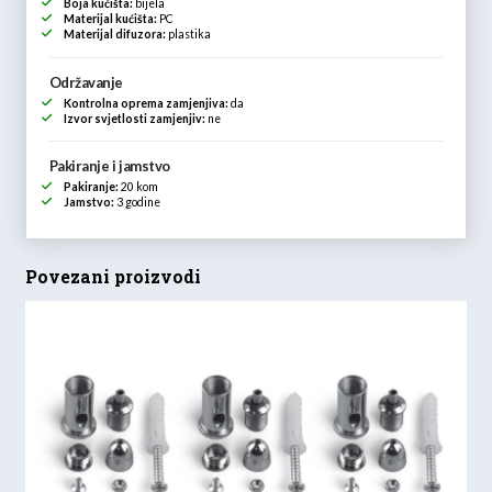
Boja kućišta:
bijela
Materijal kućišta:
PC
Materijal difuzora:
plastika
Održavanje
Kontrolna oprema zamjenjiva:
da
Izvor svjetlosti zamjenjiv:
ne
Pakiranje i jamstvo
Pakiranje:
20 kom
Jamstvo:
3 godine
Povezani proizvodi