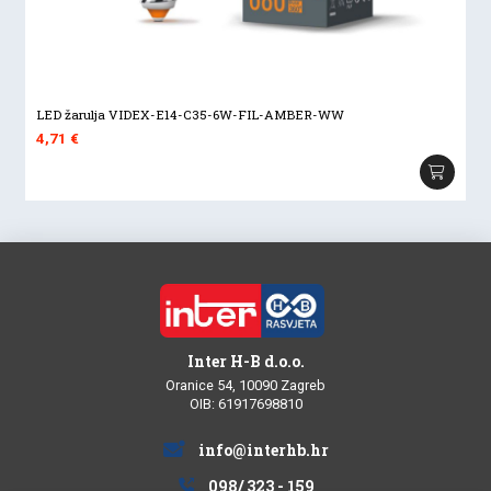
LED žarulja VIDEX-E14-C35-6W-FIL-AMBER-WW
4,71
€
Inter H-B d.o.o.
Oranice 54, 10090 Zagreb
OIB: 61917698810
info@interhb.hr
098/ 323 - 159