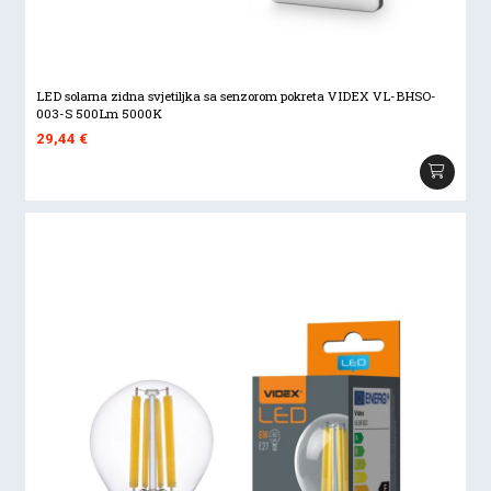
LED solarna zidna svjetiljka sa senzorom pokreta VIDEX VL-BHSO-
003-S 500Lm 5000K
29,44
€