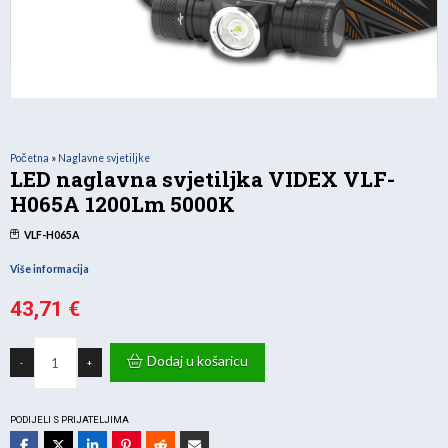
Početna
»
Naglavne svjetiljke
LED naglavna svjetiljka VIDEX VLF-
H065A 1200Lm 5000K
VLF-H065A
Više informacija
43,71
€
LED
naglavna
Dodaj u košaricu
-
+
svjetiljka
VIDEX
VLF-
H065A
1200Lm
PODIJELI S PRIJATELJIMA
5000K
količina