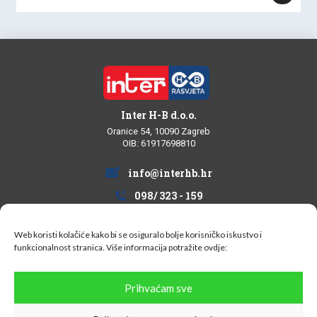
Inter H-B d.o.o.
Oranice 54, 10090 Zagreb
OIB: 61917698810
info@interhb.hr
098/ 323 - 159
Web koristi kolačiće kako bi se osiguralo bolje korisničko iskustvo i
funkcionalnost stranica. Više informacija potražite
ovdje:
Informacije za kupce
Prihvaćam sve