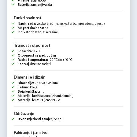
Vrijeme rada:
do 58 h
Baterija zamjenjiva:
da
Funkcionalnost
Načini rada:
visoko, srednje, nisko, turbo, mjesečeva, bljesak
Magnetska baza:
da
Indikator baterije:
4 razine
Trajnost i otpornost
IP zaštita:
IP68
Otpornost na pad:
do 2 m
Radna temperatura:
-20 °C do +40 °C
Sadržaj žive:
ne sadrži
Dimenzije i dizajn
Dimenzije:
26 × 90 × 35 mm
Težina:
116 g
Boja kućišta:
crna
Materijal kućišta:
anodizirani aluminij
Materijal leće:
kaljeno staklo
Održavanje
Izvor svjetlosti zamjenjiv:
ne
Pakiranje i jamstvo