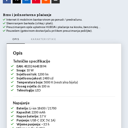
Brzo i jednostavno plaćanje
Internet ili mobilnim bankarstvom po ponudi / predračunu.
Skeniranjem barkoda (slikaj i plati).
Preuzimanjem opće uplatnice HUB3A i plaćanje na kiosku, benzinskoj...
Pouzećem (gotovinom dostavljaču prilikom preuzimanja pošiljke).
OPIS
KARAKTERISTIKE
Opis
Tehničke specifikacije
EAN:
4820246483094
Snaga:
10 W
Svjetlosni tok:
1200 lm
Svjetlosna jakost:
2400 cd
Temperatura boje:
5000 K (neutralna bijela)
Doseg svjetla:
do 100 m
Tehnologija:
LED
Napajanje
Baterija:
Li-ion 18650 / 21700
Kapacitet:
2200 mAh
Napon baterije:
3.7 V
Punjenje:
USB-C (DC 5V, 1A)
Vrijeme punjenja:
~3.5 h