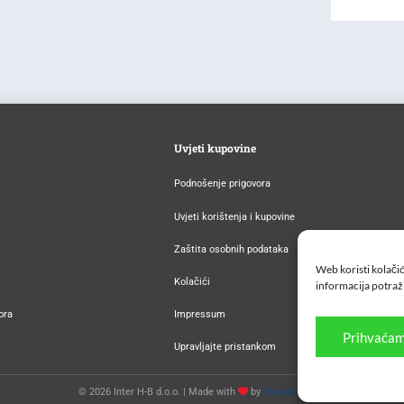
Uvjeti kupovine
Podnošenje prigovora
Uvjeti korištenja i kupovine
Zaštita osobnih podataka
Web koristi kolačić
Kolačići
informacija potraž
ora
Impressum
Prihvaćam
Upravljajte pristankom
© 2026 Inter H-B d.o.o. |
Made with
by
Ponuda za pet