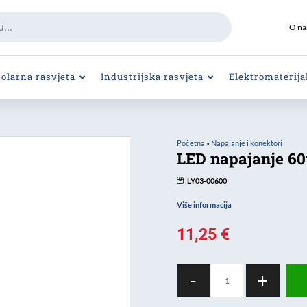
O n
Solarna rasvjeta
Industrijska rasvjeta
Elektromaterija
Početna
»
Napajanje i konektori
LED napajanje 60
LY03-00600
Više informacija
11,25
€
LED
-
+
napajanje
60w