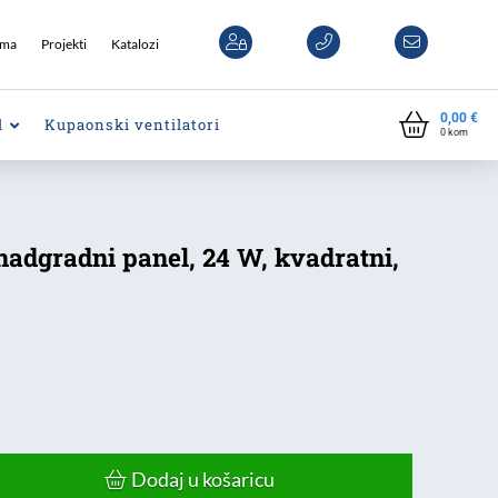
ama
Projekti
Katalozi
0,00
€
l
Kupaonski ventilatori
0
kom
adgradni panel, 24 W, kvadratni,
Dodaj u košaricu