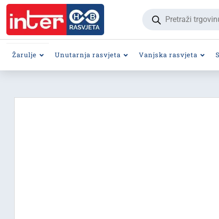
Products
search
Žarulje
Unutarnja rasvjeta
Vanjska rasvjeta