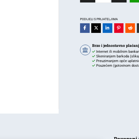
LED
nadgradni
panel,
PODIJELI S PRIJATELJIMA
24
W,
kvadratni,
Brzo i jednostavno plaćan
bijeli,
Internet ili mobilnim banka
3000
Skeniranjem barkoda (slikaj 
Preuzimanjem opće uplatnic
K
Pouzećem (gotovinom dostav
količina
Povezani 