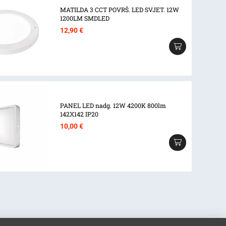
MATILDA 3 CCT POVRŠ. LED SVJET. 12W
1200LM SMDLED
12,90
€
PANEL LED nadg. 12W 4200K 800lm
142X142 IP20
10,00
€