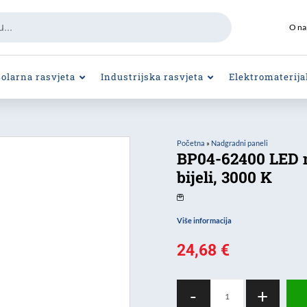
O n
Solarna rasvjeta
Industrijska rasvjeta
Elektromaterija
Početna
»
Nadgradni paneli
BP04-62400 LED n
bijeli, 3000 K
Više informacija
24,68
€
BP04-
-
+
62400