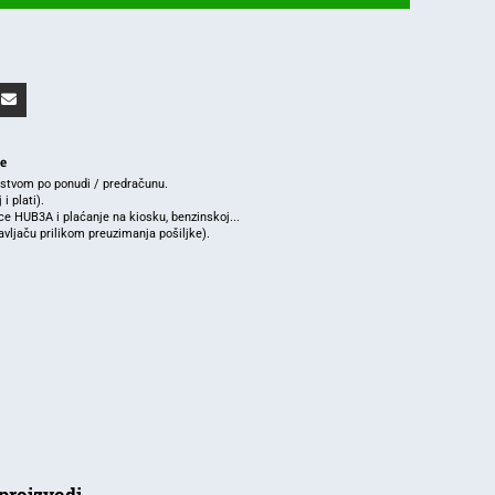
je
rstvom po ponudi / predračunu.
i plati).
e HUB3A i plaćanje na kiosku, benzinskoj...
ljaču prilikom preuzimanja pošiljke).
proizvodi