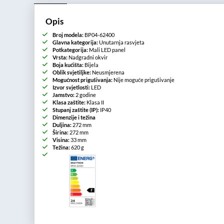
Opis
Broj modela:
BP04-62400
Glavna kategorija:
Unutarnja rasvjeta
Potkategorija:
Mali LED panel
Vrsta:
Nadgradni okvir
Boja kućišta:
Bijela
Oblik svjetiljke:
Neusmjerena
Mogućnost prigušivanja:
Nije moguće prigušivanje
Izvor svjetlosti:
LED
Jamstvo:
2 godine
Klasa zaštite:
Klasa II
Stupanj zaštite (IP):
IP40
Dimenzije i težina
Duljina:
272 mm
Širina:
272 mm
Visina:
33 mm
Težina:
620 g