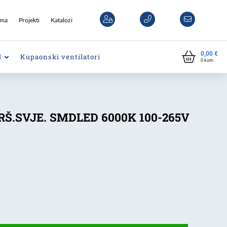
ama
Projekti
Katalozi
0,00
€
l
Kupaonski ventilatori
0
kom
Š.SVJE. SMDLED 6000K 100-265V