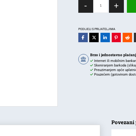
CARLA
-
+
32W
POVRŠ.SVJE.
SMDLED
6000K
PODIJELI S PRIJATELJIMA
100-
265V
3040LM
Brzo i jednostavno plaćan
količina
Internet ili mobilnim banka
Skeniranjem barkoda (slikaj 
Preuzimanjem opće uplatnic
Pouzećem (gotovinom dostav
Povezani 