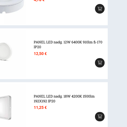
PANEL LED nadg. 12W 6400K 910lm fi-170
IP20
12,50
€
PANEL LED nadg. 18W 4200K 1500lm
192X192 IP20
11,25
€