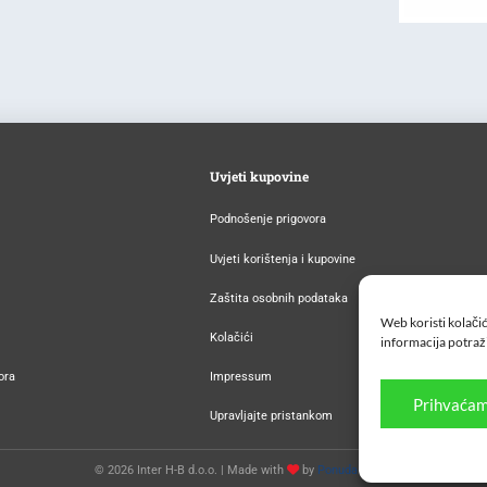
Uvjeti kupovine
Podnošenje prigovora
Uvjeti korištenja i kupovine
Zaštita osobnih podataka
Web koristi kolačić
Kolačići
informacija potraž
ora
Impressum
Prihvaćam
Upravljajte pristankom
© 2026 Inter H-B d.o.o. |
Made with
by
Ponuda za pet