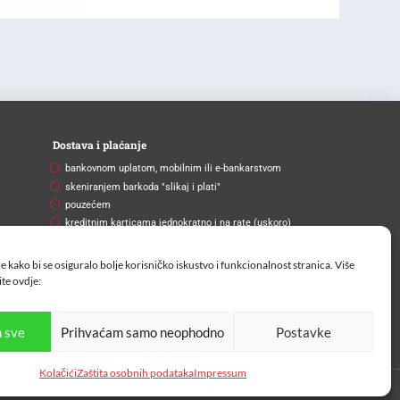
Dostava i plaćanje
bankovnom uplatom, mobilnim ili e-bankarstvom
skeniranjem barkoda "slikaj i plati"
pouzećem
kreditnim karticama jednokratno i na rate (uskoro)
Brza i pouzdana dostava
e kako bi se osiguralo bolje korisničko iskustvo i funkcionalnost stranica. Više
Na vašu adresu ili na paketomat.
ite
ovdje:
 sve
Prihvaćam samo neophodno
Postavke
Kolačići
Zaštita osobnih podataka
Impressum