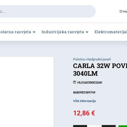
O n
Solarna rasvjeta
Industrijska rasvjeta
Elektromaterija
Početna
»
Nadgradni paneli
CARLA 32W POVR
3040LM
HL01605800326K
8680985589749
Više informacija
12,86
€