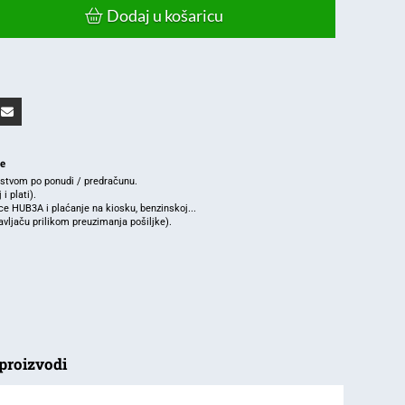
Dodaj u košaricu
je
rstvom po ponudi / predračunu.
i plati).
e HUB3A i plaćanje na kiosku, benzinskoj...
ljaču prilikom preuzimanja pošiljke).
proizvodi