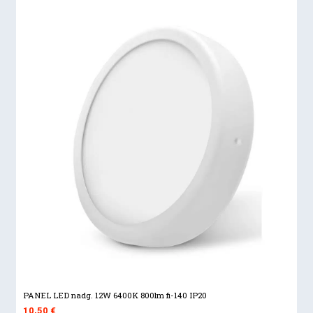
PANEL LED nadg. 12W 6400K 800lm fi-140 IP20
10,50
€