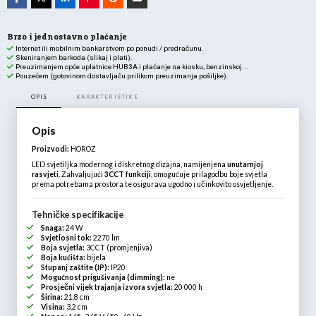
Brzo i jednostavno plaćanje
Internet ili mobilnim bankarstvom po ponudi / predračunu.
Skeniranjem barkoda (slikaj i plati).
Preuzimanjem opće uplatnice HUB3A i plaćanje na kiosku, benzinskoj...
Pouzećem (gotovinom dostavljaču prilikom preuzimanja pošiljke).
OPIS
KARAKTERISTIKE
Opis
Proizvodi:
HOROZ
LED svjetiljka modernog i diskretnog dizajna, namijenjena
unutarnjoj
rasvjeti
. Zahvaljujući
3CCT funkciji
, omogućuje prilagodbu boje svjetla
prema potrebama prostora te osigurava ugodno i učinkovito osvjetljenje.
Tehničke specifikacije
Snaga:
24 W
Svjetlosni tok:
2270 lm
Boja svjetla:
3CCT (promjenjiva)
Boja kućišta:
bijela
Stupanj zaštite (IP):
IP20
Mogućnost prigušivanja (dimming):
ne
Prosječni vijek trajanja izvora svjetla:
20 000 h
Širina:
21,8 cm
Visina:
3,2 cm