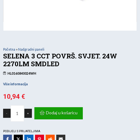
Početna
»
Nadgradni paneli
SELENA 3 CCT POVRŠ. SVJET. 24W
2270LM SMDLED
HL0160840024WH
Više informacija
10,94
€
SELENA
3
Dodaj u košaricu
-
+
CCT
POVRŠ.
SVJET.
24W
2270LM
PODIJELI S PRIJATELJIMA
SMDLED
količina