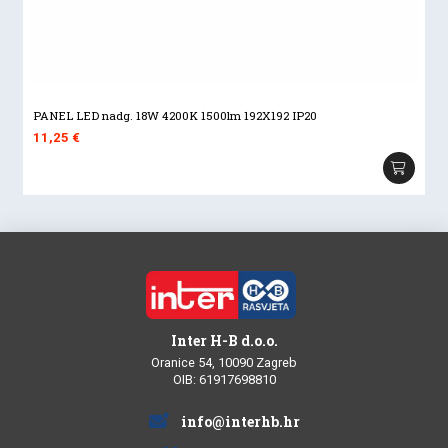
PANEL LED nadg. 18W 4200K 1500lm 192X192 IP20
11,25
€
Inter H-B d.o.o.
Oranice 54, 10090 Zagreb
OIB: 61917698810
info@interhb.hr