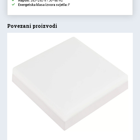
Napon:
165–265 V / 50–60 Hz
Energetska klasa izvora svjetla:
F
Povezani proizvodi