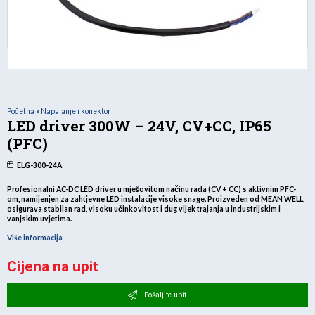
Početna
»
Napajanje i konektori
LED driver 300W – 24V, CV+CC, IP65
(PFC)
ELG-300-24A
Profesionalni AC-DC LED driver u mješovitom načinu rada (CV + CC) s aktivnim PFC-
om
, namijenjen za zahtjevne LED instalacije visoke snage. Proizveden od
MEAN WELL
,
osigurava stabilan rad, visoku učinkovitost i dug vijek trajanja u industrijskim i
vanjskim uvjetima.
Više informacija
Cijena na upit
Pošaljite upit