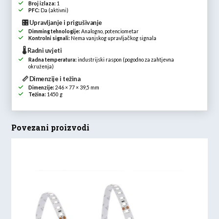
Broj izlaza:
1
PFC:
Da (aktivni)
🎛️ Upravljanje i prigušivanje
Dimming tehnologije:
Analogno, potenciometar
Kontrolni signali:
Nema vanjskog upravljačkog signala
🌡️ Radni uvjeti
Radna temperatura:
industrijski raspon (pogodno za zahtjevna
okruženja)
📏 Dimenzije i težina
Dimenzije:
246 × 77 × 39,5 mm
Težina:
1450 g
Povezani proizvodi