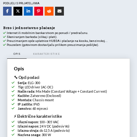
PODIJELI S PRIJATELJIMA
Brzo i jednostavno plaćanje
Internet ili mobilnim bankarstvom po ponudi / predračunu.
Skeniranjem barkoda (slikaj i plati).
Preuzimanjem opće uplatnice HUB3A i plaćanje na kiosku, benzinskoj...
Pouzećem (gotovinom dostavljaču prilikom preuzimanja pošiljke).
OPIS
KARAKTERISTIKE
Opis
🔧 Opći podaci
Serija:
ELG-300
Tip:
LED driver (AC-DC)
Način rada:
Mix Mode (Constant Voltage + Constant Current)
Kućište:
Zatvoreno (Enclosed)
Montaža:
Chassis mount
IP zaštita:
IP65
Jamstvo:
60 mjeseci
⚡ Električne karakteristike
Ulazni napon:
100–305 VAC
Izlazni napon:
24 V DC (podesiv Vo)
Izlazna struja:
do 12,5 A (podesiv Io)
Nazivna snaga:
300 W