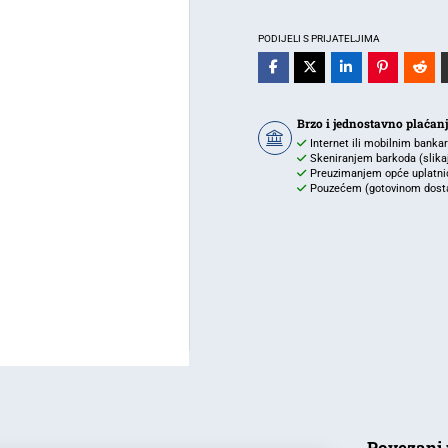
3X2.5MM
40MT
PODIJELI S PRIJATELJIMA
količina
Brzo i jednostavno plaćan
Internet ili mobilnim banka
Skeniranjem barkoda (slikaj 
Preuzimanjem opće uplatnic
Pouzećem (gotovinom dostav
Povezani 