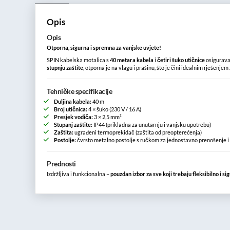
Opis
Opis
Otporna, sigurna i spremna za vanjske uvjete!
SPIN kabelska motalica s
40 metara kabela
i
četiri šuko utičnice
osigurava
stupnju zaštite
, otporna je na vlagu i prašinu, što je čini idealnim rješenjem
Tehničke specifikacije
Duljina kabela:
40 m
Broj utičnica:
4 × šuko (230 V / 16 A)
Presjek vodiča:
3 × 2,5 mm²
Stupanj zaštite:
IP44 (prikladna za unutarnju i vanjsku upotrebu)
Zaštita:
ugrađeni termoprekidač (zaštita od preopterećenja)
Postolje:
čvrsto metalno postolje s ručkom za jednostavno prenošenje 
Prednosti
Izdržljiva i funkcionalna –
pouzdan izbor za sve koji trebaju fleksibilno i 