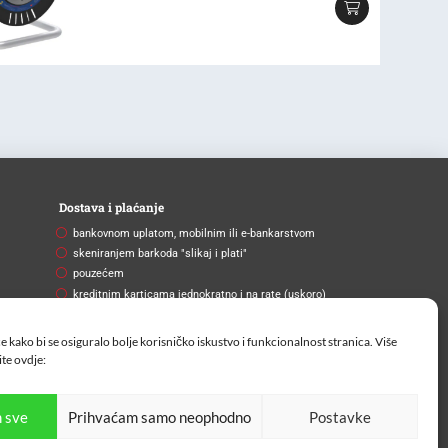
Dostava i plaćanje
bankovnom uplatom, mobilnim ili e-bankarstvom
skeniranjem barkoda "slikaj i plati"
pouzećem
kreditnim karticama jednokratno i na rate (uskoro)
Brza i pouzdana dostava
e kako bi se osiguralo bolje korisničko iskustvo i funkcionalnost stranica. Više
Na vašu adresu ili na paketomat.
ite
ovdje:
 sve
Prihvaćam samo neophodno
Postavke