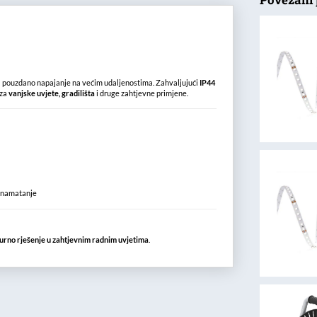
 pouzdano napajanje na većim udaljenostima. Zahvaljujući
IP44
 za
vanjske uvjete, gradilišta
i druge zahtjevne primjene.
i namatanje
sigurno rješenje u zahtjevnim radnim uvjetima
.