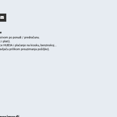
je
rstvom po ponudi / predračunu.
i plati).
e HUB3A i plaćanje na kiosku, benzinskoj...
ljaču prilikom preuzimanja pošiljke).
proizvodi