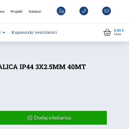
ama
Projekti
Katalozi
0,00
€
l
Kupaonski ventilatori
0
kom
LICA IP44 3X2.5MM 40MT
Dodaj u košaricu