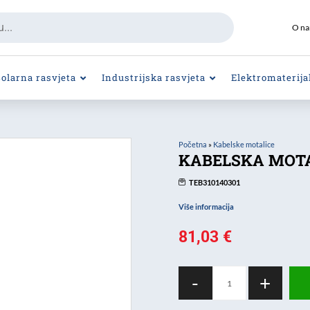
O n
Solarna rasvjeta
Industrijska rasvjeta
Elektromaterija
Početna
»
Kabelske motalice
KABELSKA MOTA
TEB310140301
Više informacija
81,03
€
KABELSKA
-
+
MOTALICA
IP44