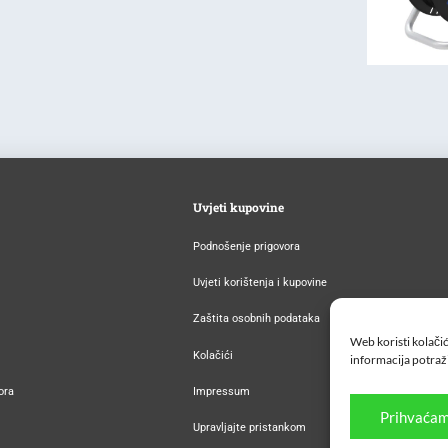
Uvjeti kupovine
Podnošenje prigovora
Uvjeti korištenja i kupovine
Zaštita osobnih podataka
Web koristi kolačić
Kolačići
informacija potraž
ora
Impressum
Prihvaćam
Upravljajte pristankom