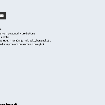
je
rstvom po ponudi / predračunu.
i plati).
e HUB3A i plaćanje na kiosku, benzinskoj...
ljaču prilikom preuzimanja pošiljke).
proizvodi