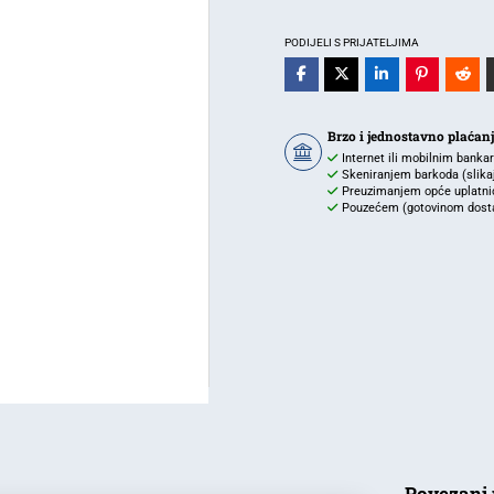
ŠUKO
3*2,5MM
PODIJELI S PRIJATELJIMA
20MT
količina
Brzo i jednostavno plaćan
Internet ili mobilnim banka
Skeniranjem barkoda (slikaj 
Preuzimanjem opće uplatnic
Pouzećem (gotovinom dostav
Povezani 