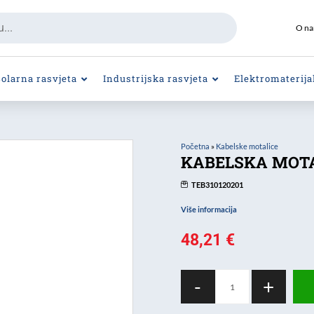
O n
Solarna rasvjeta
Industrijska rasvjeta
Elektromaterija
Početna
»
Kabelske motalice
KABELSKA MOTA
TEB310120201
Više informacija
48,21
€
KABELSKA
-
+
MOTALICA
4X