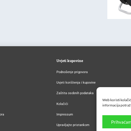
Uvjeti kupovine
Podnošenje prigovora
Uvjeti korištenja i kupovine
Zaštita osobnih podataka
Web koristi kolačić
Kolačići
informacija potraž
ora
Impressum
Prihvaćam
Upravljajte pristankom