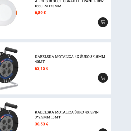
ALEXIS 18 3CCT UGRAD LED PANEL 18W
1660LM 175MM
6,89
€
KABELSKA MOTALICA 4X ŠUKO 3*1,5MM
40MT
63,15
€
KABELSKA MOTALICA ŠUKO 4X SPIN
3*2,5MM 15MT
38,53
€