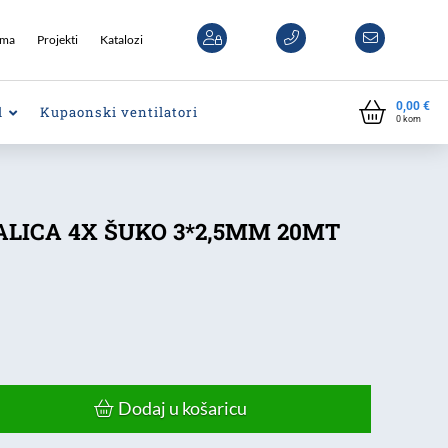
ama
Projekti
Katalozi
0,00
€
l
Kupaonski ventilatori
0
kom
LICA 4X ŠUKO 3*2,5MM 20MT
Dodaj u košaricu