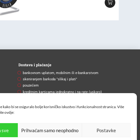
Dostava i plaćanje
bankovnom uplatom, mobilnim ili e-bankarstvom
skeniranjem barkoda "slikaj i plati"
pouzećem
kreditnim karticama jednokratno i na rate (uskoro)
Brza i pouzdana dostava
e kako bi se osiguralo bolje korisničko iskustvo i funkcionalnost stranica. Više
Na vašu adresu ili na paketomat.
ite
ovdje:
 sve
Prihvaćam samo neophodno
Postavke