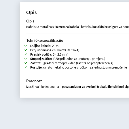
Opis
Opis
Kabelska motalica s
20 metara kabela
i
četiri šuko utičnice
osigurava pouz
Tehničke specifikacije
Duljina kabela:
20 m
Broj utičnica:
4 × šuko (230 V / 16 A)
Presjek vodiča:
3 × 2,5 mm²
Stupanj zaštite:
IP20 (prikladna za unutarnju primjenu)
Zaštita:
ugrađeni termoprekidač (zaštita od preopterećenja)
Postolje:
čvrsto metalno postolje s ručkom za jednostavno prenošenje 
Prednosti
Izdržljiva i funkcionalna –
pouzdan izbor za sve koji trebaju fleksibilno i 