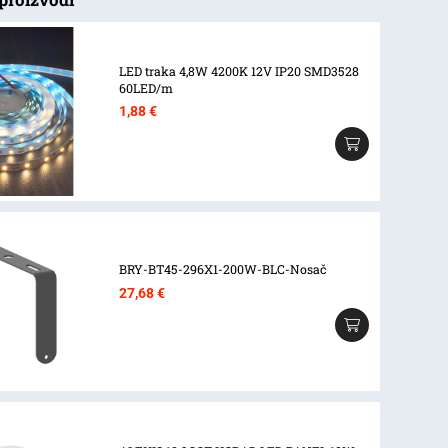
LED traka 4,8W 4200K 12V IP20 SMD3528
60LED/m
1,88
€
BRY-BT45-296X1-200W-BLC-Nosač
27,68
€