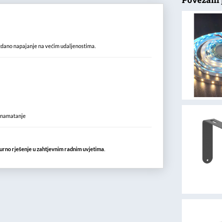
dano napajanje na većim udaljenostima.
i namatanje
sigurno rješenje u zahtjevnim radnim uvjetima
.