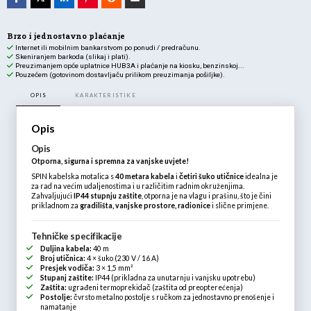
Brzo i jednostavno plaćanje
Internet ili mobilnim bankarstvom po ponudi / predračunu.
Skeniranjem barkoda (slikaj i plati).
Preuzimanjem opće uplatnice HUB3A i plaćanje na kiosku, benzinskoj...
Pouzećem (gotovinom dostavljaču prilikom preuzimanja pošiljke).
OPIS
KARAKTERISTIKE
Opis
Opis
Otporna, sigurna i spremna za vanjske uvjete!
SPIN kabelska motalica s
40 metara kabela
i
četiri šuko utičnice
idealna je
za rad na većim udaljenostima i u različitim radnim okruženjima.
Zahvaljujući
IP44 stupnju zaštite
, otporna je na vlagu i prašinu, što je čini
prikladnom za
gradilišta, vanjske prostore, radionice
i slične primjene.
Tehničke specifikacije
Duljina kabela:
40 m
Broj utičnica:
4 × šuko (230 V / 16 A)
Presjek vodiča:
3 × 1,5 mm²
Stupanj zaštite:
IP44 (prikladna za unutarnju i vanjsku upotrebu)
Zaštita:
ugrađeni termoprekidač (zaštita od preopterećenja)
Postolje:
čvrsto metalno postolje s ručkom za jednostavno prenošenje i
namatanje