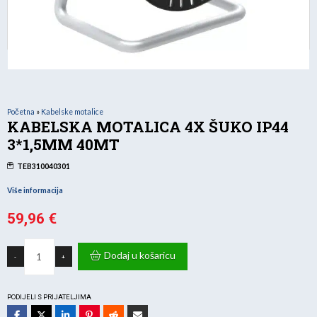
Početna
»
Kabelske motalice
KABELSKA MOTALICA 4X ŠUKO IP44
3*1,5MM 40MT
TEB310040301
Više informacija
59,96
€
KABELSKA
MOTALICA
Dodaj u košaricu
-
+
4X
ŠUKO
IP44
3*1,5MM
40MT
PODIJELI S PRIJATELJIMA
količina