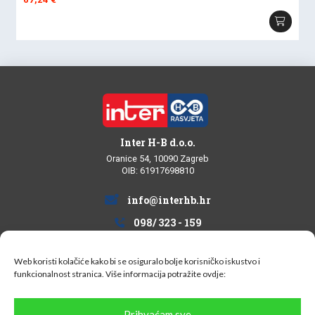
Inter H-B d.o.o.
Oranice 54, 10090 Zagreb
OIB: 61917698810
info@interhb.hr
098/ 323 - 159
Web koristi kolačiće kako bi se osiguralo bolje korisničko iskustvo i
funkcionalnost stranica. Više informacija potražite
ovdje:
Informacije za kupce
Prihvaćam sve