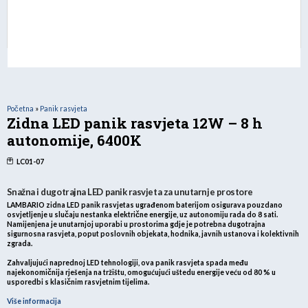
Početna
»
Panik rasvjeta
Zidna LED panik rasvjeta 12W – 8 h
autonomije, 6400K
LC01-07
Snažna i dugotrajna LED panik rasvjeta za unutarnje prostore
LAMBARIO zidna LED panik rasvjetas ugrađenom baterijom osigurava pouzdano
osvjetljenje u slučaju nestanka električne energije, uz
autonomiju rada do 8 sati
.
Namijenjena je unutarnjoj uporabi u prostorima gdje je potrebna dugotrajna
sigurnosna rasvjeta, poput poslovnih objekata, hodnika, javnih ustanova i kolektivnih
zgrada.
Zahvaljujući naprednoj LED tehnologiji, ova panik rasvjeta spada među
najekonomičnija rješenja na tržištu
, omogućujući uštedu energije veću od
80 %
u
usporedbi s klasičnim rasvjetnim tijelima.
Više informacija