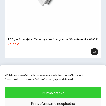
LED panik rasvjeta 10W – ugradna/nadgradna, 3 h autonomije, 6400K
45,00
€
Web koristi kolačiće kako bi se osiguralo bolje korisničko iskustvo i
funkcionalnost stranica. Više informacija potražite
ovdje:
Inter H-B d.o.o.
Prihvaćam sve
Oranice 54, 10090 Zagreb
OIB: 61917698810
Prihvaćam samo neophodno