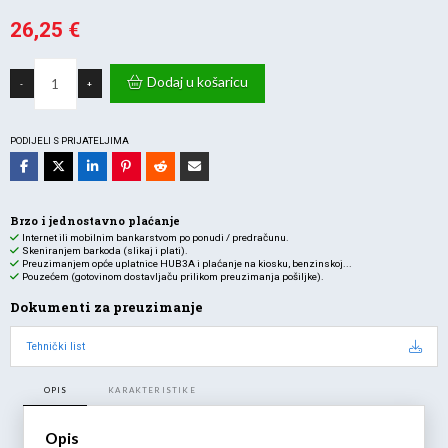
26,25
€
Zidna
LED
Dodaj u košaricu
-
+
panik
rasvjeta
12W
–
8
PODIJELI S PRIJATELJIMA
h
autonomije,
6400K
količina
Brzo i jednostavno plaćanje
Internet ili mobilnim bankarstvom po ponudi / predračunu.
Skeniranjem barkoda (slikaj i plati).
Preuzimanjem opće uplatnice HUB3A i plaćanje na kiosku, benzinskoj...
Pouzećem (gotovinom dostavljaču prilikom preuzimanja pošiljke).
Dokumenti za preuzimanje
Tehnički list
OPIS
KARAKTERISTIKE
Opis