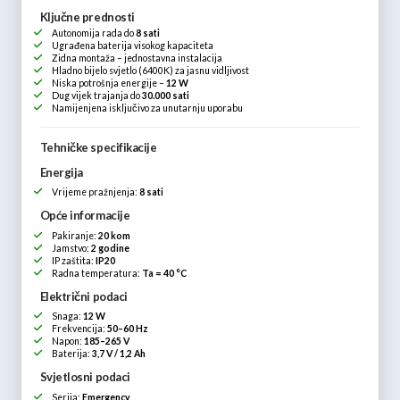
Ključne prednosti
Autonomija rada do
8 sati
Ugrađena baterija visokog kapaciteta
Zidna montaža – jednostavna instalacija
Hladno bijelo svjetlo (6400K) za jasnu vidljivost
Niska potrošnja energije –
12 W
Dug vijek trajanja do
30.000 sati
Namijenjena isključivo za unutarnju uporabu
Tehničke specifikacije
Energija
Vrijeme pražnjenja:
8 sati
Opće informacije
Pakiranje:
20 kom
Jamstvo:
2 godine
IP zaštita:
IP20
Radna temperatura:
Ta = 40 °C
Električni podaci
Snaga:
12 W
Frekvencija:
50–60 Hz
Napon:
185–265 V
Baterija:
3,7 V / 1,2 Ah
Svjetlosni podaci
Serija:
Emergency