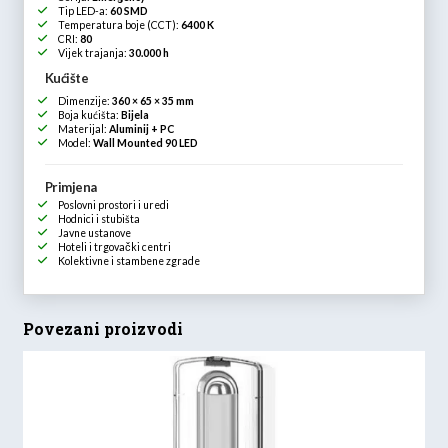
Tip LED-a:
60 SMD
Temperatura boje (CCT):
6400 K
CRI:
80
Vijek trajanja:
30.000 h
Kućište
Dimenzije:
360 × 65 × 35 mm
Boja kućišta:
Bijela
Materijal:
Aluminij + PC
Model:
Wall Mounted 90 LED
Primjena
Poslovni prostori i uredi
Hodnici i stubišta
Javne ustanove
Hoteli i trgovački centri
Kolektivne i stambene zgrade
Povezani proizvodi