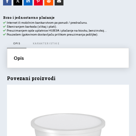
Brzo i jednostavno plaćanje
Internet ili mobilnim bankarstvom po ponudi / predračunu.
Skeniranjem barkoda (slikaj i plati).
Preuzimanjem opće uplatnice HUB3A i plaćanje na kiosku, benzinskoj...
Pouzećem (gotovinom dostavljaču prilikom preuzimanja pošiljke).
OPIS
KARAKTERISTIKE
Opis
Povezani proizvodi