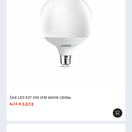
ŽAR.LED E27 G95 15W 6400K 1200lm
Izvorna
Trenutna
6,11
€
3,67
€
cijena
cijena
bila
je:
je:
3,67 €.
6,11 €.