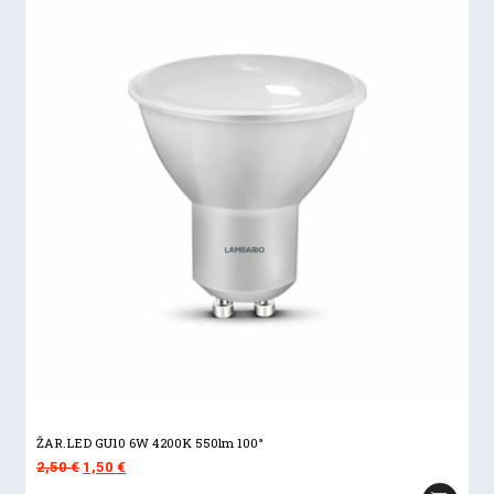
ŽAR.LED GU10 6W 4200K 550lm 100°
Izvorna
Trenutna
2,50
€
1,50
€
cijena
cijena