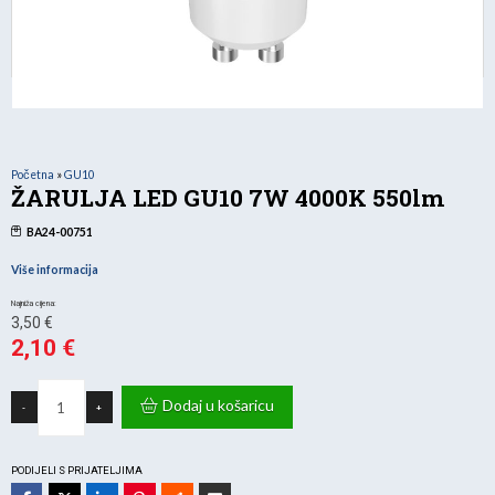
Početna
»
GU10
ŽARULJA LED GU10 7W 4000K 550lm
BA24-00751
Više informacija
Izvorna
3,50
€
cijena
2,10
€
Trenutna
bila
ŽARULJA
cijena
je:
LED
Dodaj u košaricu
-
+
GU10
je:
3,50 €.
7W
4000K
2,10 €.
550lm
količina
PODIJELI S PRIJATELJIMA