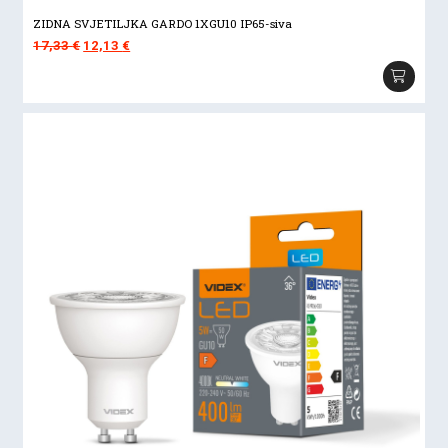
ZIDNA SVJETILJKA GARDO 1XGU10 IP65-siva
Izvorna
Trenutna
17,33
€
12,13
€
cijena
cijena
bila
je:
je:
12,13 €.
17,33 €.