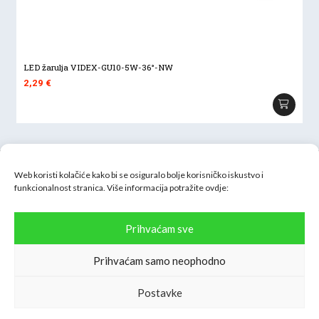
LED žarulja VIDEX-GU10-5W-36°-NW
2,29
€
Web koristi kolačiće kako bi se osiguralo bolje korisničko iskustvo i
funkcionalnost stranica. Više informacija potražite
ovdje:
Inter H-B d.o.o.
Prihvaćam sve
Oranice 54, 10090 Zagreb
OIB: 61917698810
Prihvaćam samo neophodno
info@interhb.hr
Postavke
098/ 323 - 159