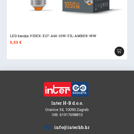
LED žarulja VIDEX-E27-A60-10W-FIL-AMBER-WW
5,53
€
Inter H-B d.o.o.
Oranice 54, 10090 Zagreb
OIB: 61917698810
info@interhb.hr