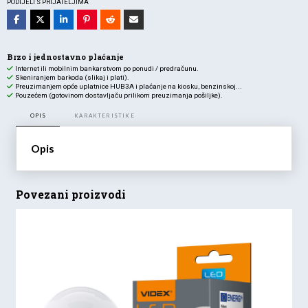
PODIJELI S PRIJATELJIMA
IP20
količina
Brzo i jednostavno plaćanje
Internet ili mobilnim bankarstvom po ponudi / predračunu.
Skeniranjem barkoda (slikaj i plati).
Preuzimanjem opće uplatnice HUB3A i plaćanje na kiosku, benzinskoj...
Pouzećem (gotovinom dostavljaču prilikom preuzimanja pošiljke).
OPIS
KARAKTERISTIKE
Opis
Povezani proizvodi