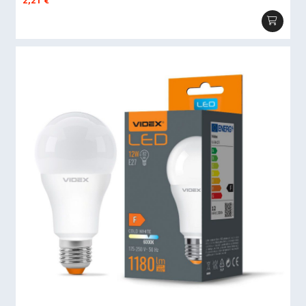
2,21
€