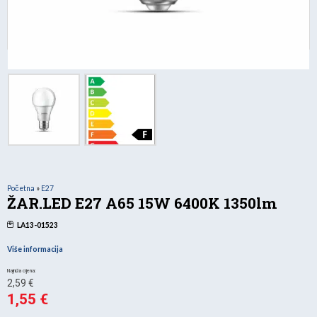
Početna
»
E27
ŽAR.LED E27 A65 15W 6400K 1350lm
LA13-01523
Više informacija
Izvorna
2,59
€
cijena
1,55
€
Trenutna
bila