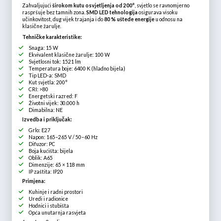
Zahvaljujući
širokom kutu osvjetljenja od 200°
, svjetlo se ravnomjerno
raspršuje bez tamnih zona.
SMD LED tehnologija
osigurava visoku
učinkovitost, dug vijek trajanja i do
80 % uštede energije
u odnosu na
klasične žarulje.
Tehničke karakteristike:
Snaga: 15 W
Ekvivalent klasične žarulje: 100 W
Svjetlosni tok: 1521 lm
Temperatura boje: 6400 K (hladno bijela)
Tip LED-a: SMD
Kut svjetla: 200°
CRI: >80
Energetski razred: F
Životni vijek: 30.000 h
Dimabilna: NE
Izvedba i priključak:
Grlo: E27
Napon: 165–265 V / 50–60 Hz
Difuzor: PC
Boja kućišta: bijela
Oblik: A65
Dimenzije: 65 × 118 mm
IP zaštita: IP20
Primjena:
Kuhinje i radni prostori
Uredi i radionice
Hodnici i stubišta
Opća unutarnja rasvjeta