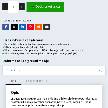
ŽAR.LED
cijena
je:
E27
Dodaj u košaricu
-
+
A65
je:
2,59 €.
15W
6400K
1,55 €.
1350lm
količina
PODIJELI S PRIJATELJIMA
Brzo i jednostavno plaćanje
Internet ili mobilnim bankarstvom po ponudi / predračunu.
Skeniranjem barkoda (slikaj i plati).
Preuzimanjem opće uplatnice HUB3A i plaćanje na kiosku, benzinskoj...
Pouzećem (gotovinom dostavljaču prilikom preuzimanja pošiljke).
Dokumenti za preuzimanje
Tehnički list
OPIS
KARAKTERISTIKE
Opis
LED
E27 žarulja A65
pruža snažno
hladno bijelo svjetlo (6400K)
, idealno za
prostore u kojima je potrebna dobra vidljivost i osjećaj svježine – radne
prostore, kuhinje, hodnike i tehničke prostorije.