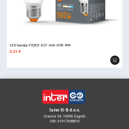
LED žarulja VIDEX-E27-A60-10W-NW
2,21
€
Inter H-B d.o.o.
Oranice 54, 10090 Zagreb
OIB: 61917698810