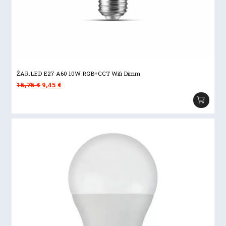
ŽAR.LED E27 A60 10W RGB+CCT Wifi Dimm
Izvorna
Trenutna
15,75
€
9,45
€
cijena
cijena
bila
je:
je:
9,45 €.
15,75 €.