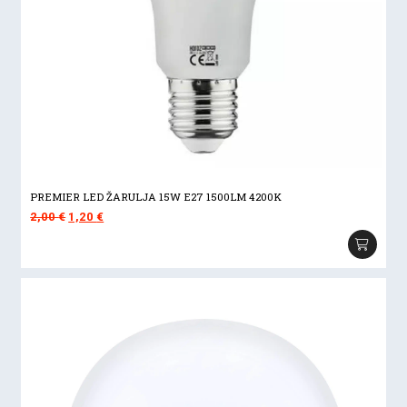
PREMIER LED ŽARULJA 15W E27 1500LM 4200K
Izvorna
Trenutna
2,00
€
1,20
€
cijena
cijena
bila
je:
je:
1,20 €.
2,00 €.