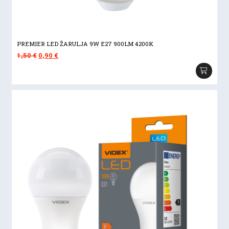
PREMIER LED ŽARULJA 9W E27 900LM 4200K
Izvorna
Trenutna
1,50
€
0,90
€
cijena
cijena
bila
je:
je:
0,90 €.
1,50 €.