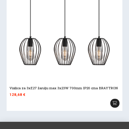
Visilica za 3xE27 žarulju max 3x23W 700mm IP20 crna BRAYTRON
128,68
€