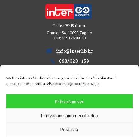
Inter H-B d.o.o.
Oranice 54, 10090 Zagreb
OIB: 61917698810
info@interhb.hr
098/ 323 - 159
Web koristi kolačiće kako bi se osiguralo bolje korisničko iskustvo i
funkcionalnost stranica. Više informacija potražite
ovdje:
Informacije za kupce
Prihvaćam sve
Uvjeti kupovine
Prihvaćam samo neophodno
Postavke
Dostava i plaćanje