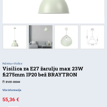
Početna
»
Visilice
Visilica za E27 žarulju max 23W
fi275mm IP20 bež BRAYTRON
BV05-00044
Više informacija
55,36
€