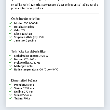
Svjetiljka koristi
E27 grlo
, što omogućuje izbor željene vrste i jačine žarulje
prema potrebama prostora.
Opće karakteristike
Model:
BV05-00044
Boja kućišta:
bež
Grlo:
E27
Klasa zaštite:
I
Stupanj zaštite (IP):
IP20
Jamstvo:
2 godine
Tehničke karakteristike
Maksimalna snaga:
1 × 23 W
Napon:
220–240 V
Frekvencija:
50/60 Hz
Materijal:
metal
Radna temperatura:
-20 °C do +40 °C
Dimenzije i težina
Promjer:
275 mm
Visina:
1200 mm
Duljina:
275 mm
Širina:
275 mm
Težina:
790 g