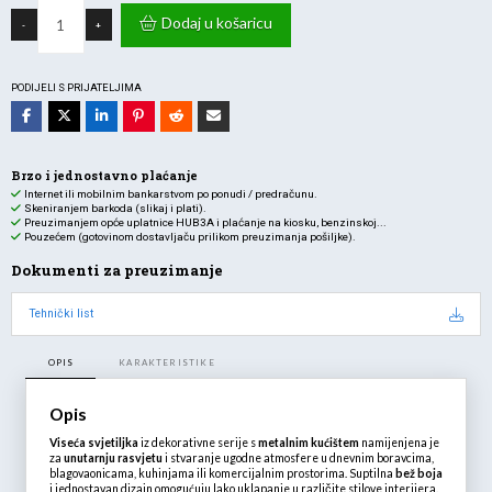
Visilica
za
Dodaj u košaricu
-
+
E27
žarulju
max
23W
fi275mm
PODIJELI S PRIJATELJIMA
IP20
bež
BRAYTRON
količina
Brzo i jednostavno plaćanje
Internet ili mobilnim bankarstvom po ponudi / predračunu.
Skeniranjem barkoda (slikaj i plati).
Preuzimanjem opće uplatnice HUB3A i plaćanje na kiosku, benzinskoj...
Pouzećem (gotovinom dostavljaču prilikom preuzimanja pošiljke).
Dokumenti za preuzimanje
Tehnički list
OPIS
KARAKTERISTIKE
Opis
Viseća svjetiljka
iz dekorativne serije s
metalnim kućištem
namijenjena je
za
unutarnju rasvjetu
i stvaranje ugodne atmosfere u dnevnim boravcima,
blagovaonicama, kuhinjama ili komercijalnim prostorima. Suptilna
bež boja
i jednostavan dizajn omogućuju lako uklapanje u različite stilove interijera.