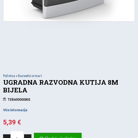
Početna
»
Razvodni ormari
UGRADNA RAZVODNA KUTIJA 8M
BIJELA
TEB600000801
Više informacija
5,39
€
UGRADNA
RAZVODNA