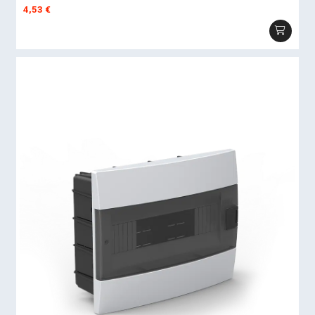
4,53
€