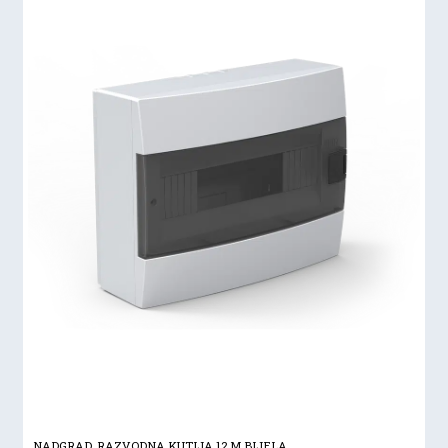
NADGRAD. RAZVODNA KUTIJA 12 M BIJELA