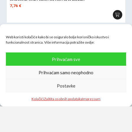
7,76
€
Web koristi kolačiće kako bi se osiguralo bolje korisničko iskustvo i
funkcionalnost stranica. Više informacija potražite
ovdje:
Prihvaćam sve
Prihvaćam samo neophodno
Postavke
Kolačići
Zaštita osobnih podataka
Impressum
AN1 NAUTIČKI STIL MESINGANI KONEKTOR ROTACIJSKI -
JEDNOSTRUKI