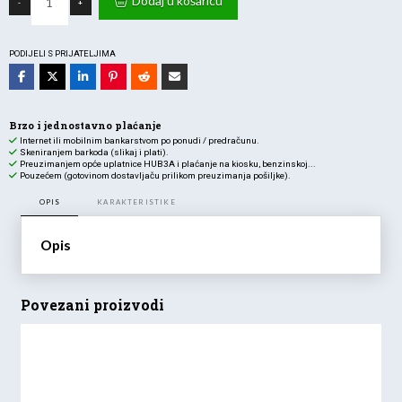
Dodaj u košaricu
-
+
KUTIJA
8M
BIJELA
količina
PODIJELI S PRIJATELJIMA
Brzo i jednostavno plaćanje
Internet ili mobilnim bankarstvom po ponudi / predračunu.
Skeniranjem barkoda (slikaj i plati).
Preuzimanjem opće uplatnice HUB3A i plaćanje na kiosku, benzinskoj...
Pouzećem (gotovinom dostavljaču prilikom preuzimanja pošiljke).
OPIS
KARAKTERISTIKE
Opis
Povezani proizvodi