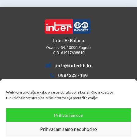
Inter H-B d.o.o.
Oranice 54, 10090 Zagreb
OIB: 61917698810
info@interhb.hr
098/ 323 - 159
Web koristi kolačiće kako bi se osiguralo bolje korisničko iskustvo i
funkcionalnost stranica. Više informacija potražite
ovdje:
Informacije za kupce
Prihvaćam sve
Uvjeti kupovine
Prihvaćam samo neophodno