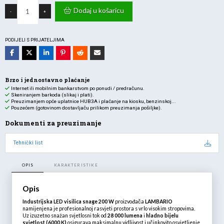
SVJ.ind.LED
visilica
Dodaj u košaricu
-
+
200W
28000lm
6000K
IP65
5g
PODIJELI S PRIJATELJIMA
količina
Brzo i jednostavno plaćanje
Internet ili mobilnim bankarstvom po ponudi / predračunu.
Skeniranjem barkoda (slikaj i plati).
Preuzimanjem opće uplatnice HUB3A i plaćanje na kiosku, benzinskoj...
Pouzećem (gotovinom dostavljaču prilikom preuzimanja pošiljke).
Dokumenti za preuzimanje
Tehnički list
OPIS
KARAKTERISTIKE
Opis
Industrijska LED visilica snage 200 W
proizvođača
LAMBARIO
namijenjena je profesionalnoj rasvjeti prostora s vrlo visokim stropovima.
Uz izuzetno snažan svjetlosni tok od
28 000 lumena
i
hladno bijelu
svjetlost (6000 K)
osigurava maksimalnu vidljivost i učinkovito osvjetljenje