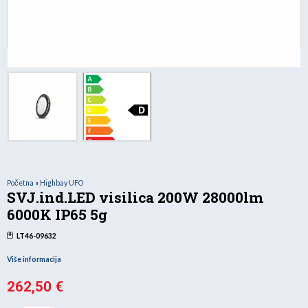
Početna
»
Highbay UFO
SVJ.ind.LED visilica 200W 28000lm
6000K IP65 5g
LT46-09632
Više informacija
262,50
€