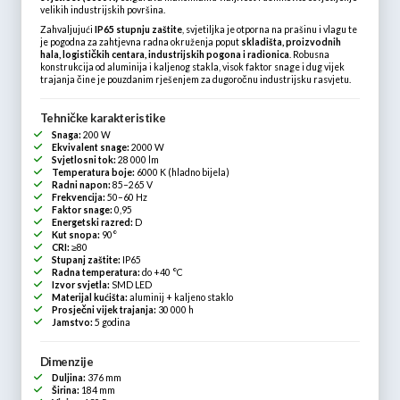
velikih industrijskih površina.
Zahvaljujući
IP65 stupnju zaštite
, svjetiljka je otporna na prašinu i vlagu te
je pogodna za zahtjevna radna okruženja poput
skladišta, proizvodnih
hala, logističkih centara, industrijskih pogona i radionica
. Robusna
konstrukcija od aluminija i kaljenog stakla, visok faktor snage i dug vijek
trajanja čine je pouzdanim rješenjem za dugoročnu industrijsku rasvjetu.
Tehničke karakteristike
Snaga:
200 W
Ekvivalent snage:
2000 W
Svjetlosni tok:
28 000 lm
Temperatura boje:
6000 K (hladno bijela)
Radni napon:
85–265 V
Frekvencija:
50–60 Hz
Faktor snage:
0,95
Energetski razred:
D
Kut snopa:
90°
CRI:
≥80
Stupanj zaštite:
IP65
Radna temperatura:
do +40 °C
Izvor svjetla:
SMD LED
Materijal kućišta:
aluminij + kaljeno staklo
Prosječni vijek trajanja:
30 000 h
Jamstvo:
5 godina
Dimenzije
Duljina:
376 mm
Širina:
184 mm