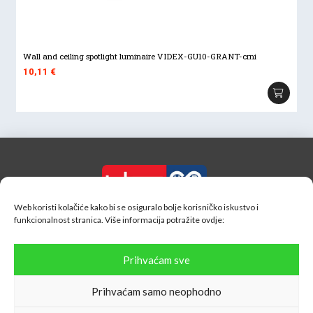
Wall and ceiling spotlight luminaire VIDEX-GU10-GRANT-crni
10,11
€
Web koristi kolačiće kako bi se osiguralo bolje korisničko iskustvo i
Inter H-B d.o.o.
funkcionalnost stranica. Više informacija potražite
ovdje:
Oranice 54, 10090 Zagreb
OIB: 61917698810
Prihvaćam sve
info@interhb.hr
Prihvaćam samo neophodno
098/ 323 - 159