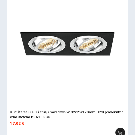
Kućište za GU10 žarulju max 2x35W 92x25x170mm IP20 pravokutno
crno-srebrno BRAYTRON
17,02
€