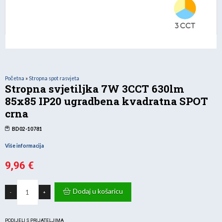
Početna
»
Stropna spot rasvjeta
Stropna svjetiljka 7W 3CCT 630lm
85x85 IP20 ugradbena kvadratna SPOT
crna
BD02-10781
Više informacija
9,96
€
Stropna
svjetiljka
Dodaj u košaricu
-
+
7W
3CCT
630lm
85x85
IP20
PODIJELI S PRIJATELJIMA