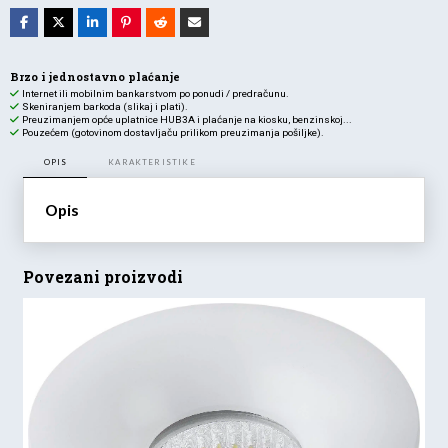
ugradbena
kvadratna
SPOT
crna
količina
Brzo i jednostavno plaćanje
Internet ili mobilnim bankarstvom po ponudi / predračunu.
Skeniranjem barkoda (slikaj i plati).
Preuzimanjem opće uplatnice HUB3A i plaćanje na kiosku, benzinskoj...
Pouzećem (gotovinom dostavljaču prilikom preuzimanja pošiljke).
OPIS
KARAKTERISTIKE
Opis
Povezani proizvodi