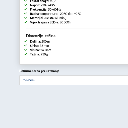
Faktor snage:
>0,9
Napon:
220–240 V
Frekvencija:
50–60 Hz
Radna temperatura:
-20 °C do +40 °C
Materijal kućišta:
aluminij
Vijek trajanja LED-a:
20 000 h
Dimenzije i težina
Duljina:
200 mm
Širina:
36 mm
Visina:
240 mm
Težina:
930 g
Dokumenti za preuzimanje
Tehnički list