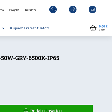
ama
Projekti
Katalozi
0,00
€
l
Kupaonski ventilatori
0
kom
L-50W-GRY-6500K-IP65
Dodaj u košaricu