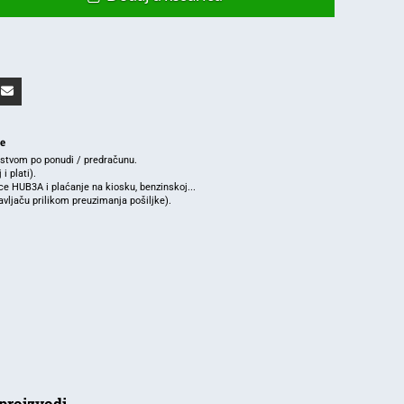
je
rstvom po ponudi / predračunu.
i plati).
e HUB3A i plaćanje na kiosku, benzinskoj...
ljaču prilikom preuzimanja pošiljke).
proizvodi