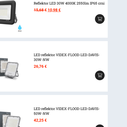
Reflektor LED 30W 4000K 2550lm IP65 crni
Izvorna
Trenutna
15,68
€
10,98
€
cijena
cijena
bila
je:
je:
10,98 €.
15,68 €.
LED reflektor VIDEX-FLOOD-LED-DAVIS-
30W-NW
26,76
€
LED reflektor VIDEX-FLOOD-LED-DAVIS-
50W-NW
42,25
€