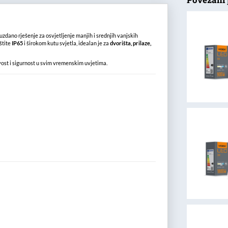
uzdano rješenje za osvjetljenje manjih i srednjih vanjskih
štite
IP65
i širokom kutu svjetla, idealan je za
dvorišta, prilaze,
vost i sigurnost u svim vremenskim uvjetima.