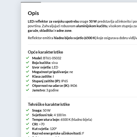
Opis
LED reflektor za vanjsku upotrebu
snage
50 W
predstavlja učinkovito i po
površina. Zahvaljujući robusnom
aluminijskom kućištu
, visokom stupnju za
garaže, skladišta i radne zone
.
Reflektor emitira
hladno bijelo svjetlo (6500 K)
koje osigurava dobru vidlji
Opće karakteristike
Model:
BT61-05032
Boja kućišta:
siva
Izvor svjetla:
LED
Mogućnost prigušivanja:
ne
Klasa zaštite:
I
Stupanj zaštite (IP):
IP65
Otpornost na udarce (IK):
IK06
Jamstvo:
3 godine
Tehničke karakteristike
Snaga:
50 W
Svjetlosni tok:
4 100 lm
Temperatura boje:
6500 K (hladno bijela)
CRI:
>70
Kut svjetla:
120°
Razred energetske učinkovitosti:
F