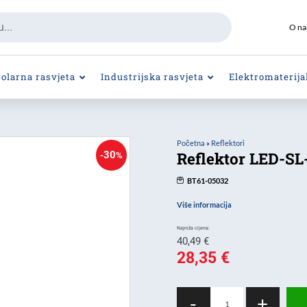
O n
Solarna rasvjeta
Industrijska rasvjeta
Elektromaterija
Početna
»
Reflektori
Reflektor LED-S
30
-
%
BT61-05032
Više informacija
Izvorna
40,49
€
cijena
28,35
€
Trenutna
bila
cijena
je:
Reflektor
-
+