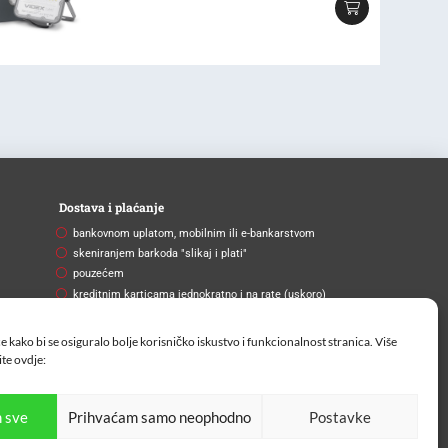
Dostava i plaćanje
bankovnom uplatom, mobilnim ili e-bankarstvom
skeniranjem barkoda "slikaj i plati"
pouzećem
kreditnim karticama jednokratno i na rate (uskoro)
Brza i pouzdana dostava
e kako bi se osiguralo bolje korisničko iskustvo i funkcionalnost stranica. Više
Na vašu adresu ili na paketomat.
ite
ovdje:
 sve
Prihvaćam samo neophodno
Postavke