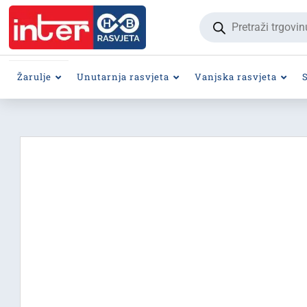
Products
search
Žarulje
Unutarnja rasvjeta
Vanjska rasvjeta