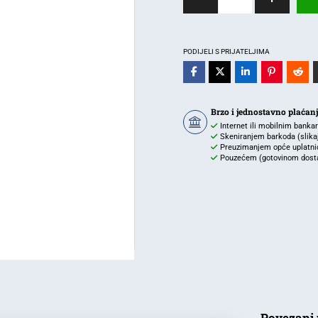
je:
40,49 €.
LED-
SL-
28,35 €.
50W-
GRY-
PODIJELI S PRIJATELJIMA
6500K-
IP65
količina
Brzo i jednostavno plaćan
Internet ili mobilnim banka
Skeniranjem barkoda (slikaj 
Preuzimanjem opće uplatnic
Pouzećem (gotovinom dostav
Povezani 