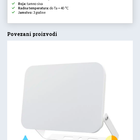
Boja:
tamno siva
Radna temperatura:
do Ta = 40 °C
Jamstvo:
3 godine
Povezani proizvodi