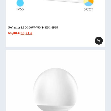
Reflektor LED 100W-WHT-3IN1-IP65
Izvorna
Trenutna
51,30
€
35,91
€
cijena
cijena
bila
je:
je:
35,91 €.
51,30 €.