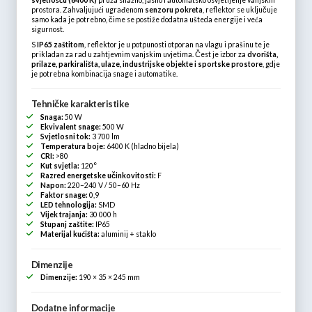
svjetlošću (6400 K)
pruža snažno, jasno i automatsko osvjetljenje vanjskih
prostora. Zahvaljujući ugrađenom
senzoru pokreta
, reflektor se uključuje
samo kada je potrebno, čime se postiže dodatna ušteda energije i veća
sigurnost.
S
IP65 zaštitom
, reflektor je u potpunosti otporan na vlagu i prašinu te je
prikladan za rad u zahtjevnim vanjskim uvjetima. Čest je izbor za
dvorišta,
prilaze, parkirališta, ulaze, industrijske objekte i sportske prostore
, gdje
je potrebna kombinacija snage i automatike.
Tehničke karakteristike
Snaga:
50 W
Ekvivalent snage:
500 W
Svjetlosni tok:
3 700 lm
Temperatura boje:
6400 K (hladno bijela)
CRI:
>80
Kut svjetla:
120°
Razred energetske učinkovitosti:
F
Napon:
220–240 V / 50–60 Hz
Faktor snage:
0,9
LED tehnologija:
SMD
Vijek trajanja:
30 000 h
Stupanj zaštite:
IP65
Materijal kućišta:
aluminij + staklo
Dimenzije
Dimenzije:
190 × 35 × 245 mm
Dodatne informacije