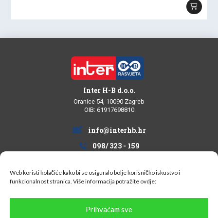
Inter H-B d.o.o.
Oranice 54, 10090 Zagreb
OIB: 61917698810
info@interhb.hr
098/ 323 - 159
Web koristi kolačiće kako bi se osiguralo bolje korisničko iskustvo i
funkcionalnost stranica. Više informacija potražite
ovdje:
Informacije za kupce
Prihvaćam sve