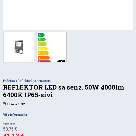
Početna
»
Reflektori sa senzorom
REFLEKTOR LED sa senz. 50W 4000lm
6400K IP65-sivi
LT62-25032
Više informacija
Izvorna
58,75
€
cijena