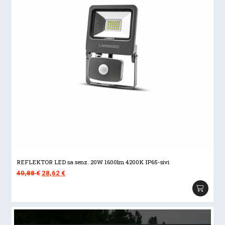
REFLEKTOR LED sa senz. 20W 1600lm 4200K IP65-sivi
Izvorna
Trenutna
40,88
€
28,62
€
cijena
cijena
bila
je:
je:
28,62 €.
40,88 €.