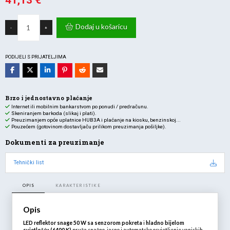
41,13
€
Trenutna
bila
REFLEKTOR
cijena
je:
LED
Dodaj u košaricu
-
+
sa
je:
58,75 €.
senz.
50W
41,13 €.
4000lm
6400K
PODIJELI S PRIJATELJIMA
IP65-
sivi
količina
Brzo i jednostavno plaćanje
Internet ili mobilnim bankarstvom po ponudi / predračunu.
Skeniranjem barkoda (slikaj i plati).
Preuzimanjem opće uplatnice HUB3A i plaćanje na kiosku, benzinskoj...
Pouzećem (gotovinom dostavljaču prilikom preuzimanja pošiljke).
Dokumenti za preuzimanje
Tehnički list
OPIS
KARAKTERISTIKE
Opis
LED reflektor snage 50 W sa senzorom pokreta
i
hladno bijelom