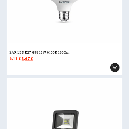
ŽAR.LED E27 G95 15W 6400K 1200lm
Izvorna
Trenutna
6,11
€
3,67
€
cijena
cijena
bila
je:
je:
3,67 €.
6,11 €.