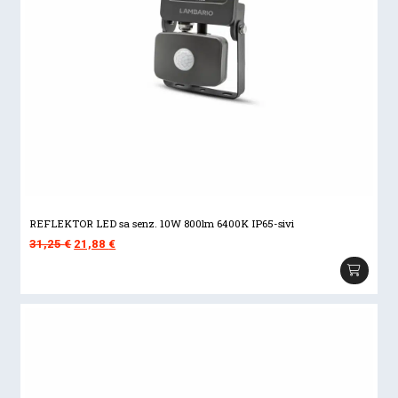
REFLEKTOR LED sa senz. 10W 800lm 6400K IP65-sivi
Izvorna
Trenutna
31,25
€
21,88
€
cijena
cijena
bila
je:
je:
21,88 €.
31,25 €.