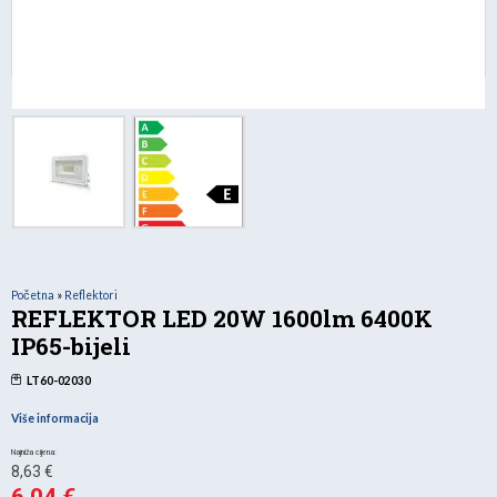
Početna
»
Reflektori
REFLEKTOR LED 20W 1600lm 6400K
IP65-bijeli
LT60-02030
Više informacija
Izvorna
8,63
€
cijena