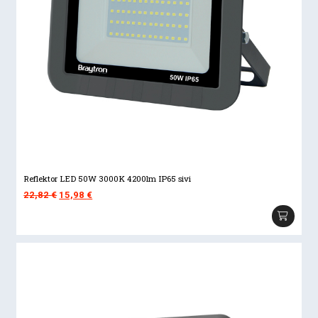
Reflektor LED 50W 3000K 4200lm IP65 sivi
Izvorna
Trenutna
22,82
€
15,98
€
cijena
cijena
bila
je:
je:
15,98 €.
22,82 €.