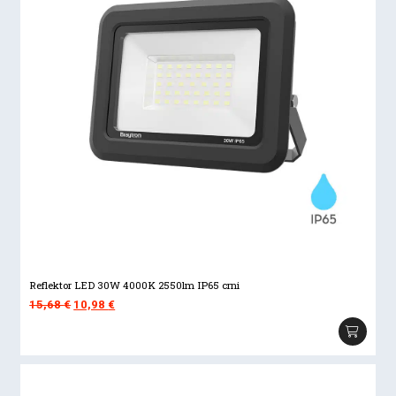
Reflektor LED 30W 4000K 2550lm IP65 crni
Izvorna
Trenutna
15,68
€
10,98
€
cijena
cijena
bila
je:
je:
10,98 €.
15,68 €.