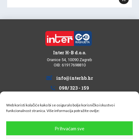
bila
je:
je:
29,58 €.
42,26 €.
Inter H-B d.o.o.
Oranice 54, 10090 Zagreb
OIB: 61917698810
info@interhb.hr
098/ 323 - 159
Web koristi kolačiće kako bi se osiguralo bolje korisničko iskustvo i
funkcionalnost stranica. Više informacija potražite
ovdje:
Informacije za kupce
Prihvaćam sve