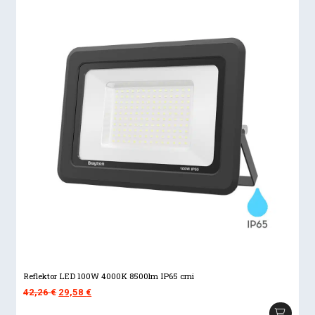
Reflektor LED 100W 4000K 8500lm IP65 crni
Izvorna
Trenutna
42,26
€
29,58
€
cijena
cijena