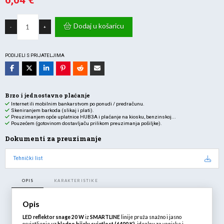
6,04
€
Trenutna
bila
REFLEKTOR
cijena
je:
LED
Dodaj u košaricu
-
+
20W
je:
8,63 €.
1600lm
6400K
6,04 €.
IP65-
bijeli
PODIJELI S PRIJATELJIMA
količina
Brzo i jednostavno plaćanje
Internet ili mobilnim bankarstvom po ponudi / predračunu.
Skeniranjem barkoda (slikaj i plati).
Preuzimanjem opće uplatnice HUB3A i plaćanje na kiosku, benzinskoj...
Pouzećem (gotovinom dostavljaču prilikom preuzimanja pošiljke).
Dokumenti za preuzimanje
Tehnički list
OPIS
KARAKTERISTIKE
Opis
LED reflektor snage 20 W
iz
SMARTLINE
linije pruža snažno i jasno