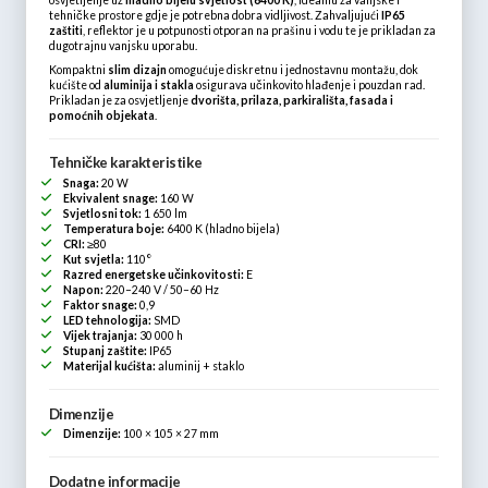
osvjetljenje uz
hladno bijelu svjetlost (6400 K)
, idealnu za vanjske i
tehničke prostore gdje je potrebna dobra vidljivost. Zahvaljujući
IP65
zaštiti
, reflektor je u potpunosti otporan na prašinu i vodu te je prikladan za
dugotrajnu vanjsku uporabu.
Kompaktni
slim dizajn
omogućuje diskretnu i jednostavnu montažu, dok
kućište od
aluminija i stakla
osigurava učinkovito hlađenje i pouzdan rad.
Prikladan je za osvjetljenje
dvorišta, prilaza, parkirališta, fasada i
pomoćnih objekata
.
Tehničke karakteristike
Snaga:
20 W
Ekvivalent snage:
160 W
Svjetlosni tok:
1 650 lm
Temperatura boje:
6400 K (hladno bijela)
CRI:
≥80
Kut svjetla:
110°
Razred energetske učinkovitosti:
E
Napon:
220–240 V / 50–60 Hz
Faktor snage:
0,9
LED tehnologija:
SMD
Vijek trajanja:
30 000 h
Stupanj zaštite:
IP65
Materijal kućišta:
aluminij + staklo
Dimenzije
Dimenzije:
100 × 105 × 27 mm
Dodatne informacije