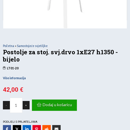
Početna
»
Samostojeće svjetiljke
Postolje za stoj. svj.drvo 1xE27 h1350 -
bijelo
LT01-20
Više informacija
42,00
€
Postolje
za
Dodaj u košaricu
-
+
stoj.
svj.drvo
1xE27
h1350
-
PODIJELI S PRIJATELJIMA
bijelo
količina