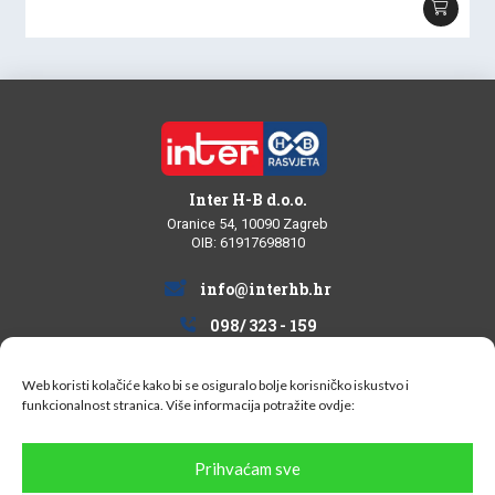
Inter H-B d.o.o.
Oranice 54, 10090 Zagreb
OIB: 61917698810
info@interhb.hr
098/ 323 - 159
Web koristi kolačiće kako bi se osiguralo bolje korisničko iskustvo i
funkcionalnost stranica. Više informacija potražite
ovdje:
Informacije za kupce
Prihvaćam sve