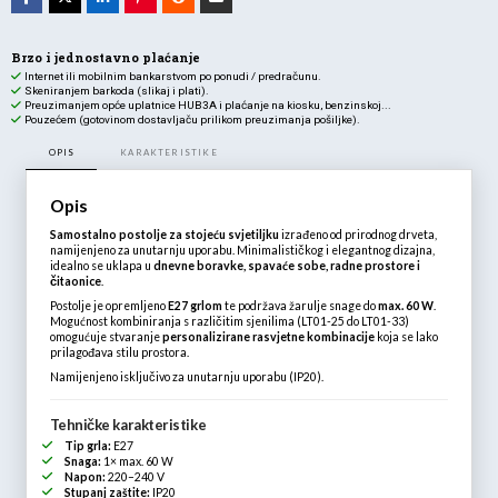
Brzo i jednostavno plaćanje
Internet ili mobilnim bankarstvom po ponudi / predračunu.
Skeniranjem barkoda (slikaj i plati).
Preuzimanjem opće uplatnice HUB3A i plaćanje na kiosku, benzinskoj...
Pouzećem (gotovinom dostavljaču prilikom preuzimanja pošiljke).
OPIS
KARAKTERISTIKE
Opis
Samostalno postolje za stojeću svjetiljku
izrađeno od prirodnog drveta,
namijenjeno za unutarnju uporabu. Minimalističkog i elegantnog dizajna,
idealno se uklapa u
dnevne boravke, spavaće sobe, radne prostore i
čitaonice
.
Postolje je opremljeno
E27 grlom
te podržava žarulje snage do
max. 60 W
.
Mogućnost kombiniranja s različitim sjenilima (LT01-25 do LT01-33)
omogućuje stvaranje
personalizirane rasvjetne kombinacije
koja se lako
prilagođava stilu prostora.
Namijenjeno isključivo za unutarnju uporabu (IP20).
Tehničke karakteristike
Tip grla:
E27
Snaga:
1× max. 60 W
Napon:
220–240 V
Stupanj zaštite:
IP20