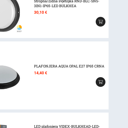
Stropna/Zidna svjetiljka RND-BLC-SNS-
3IN1-IP65-LED BULKHEA
30,10
€
PLAFONJERA AQUA OPAL E27 IP65 CRNA
14,40
€
LED plafonjera VIDEX-BULKHEAD-LED-