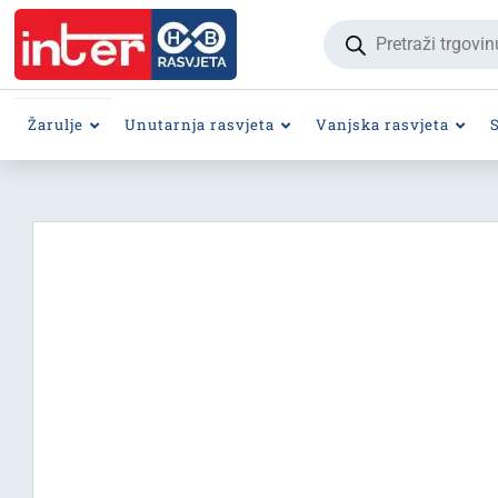
Products
search
Žarulje
Unutarnja rasvjeta
Vanjska rasvjeta