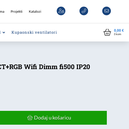
ama
Projekti
Katalozi
0,00
€
l
Kupaonski ventilatori
0
kom
T+RGB Wifi Dimm fi500 IP20
Dodaj u košaricu