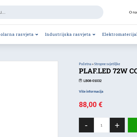
O n
Solarna rasvjeta
Industrijska rasvjeta
Elektromaterija
Početna
»
Stropne svjetiljke
PLAF.LED 72W CC
LB08-01032
Više informacija
88,00
€
PLAF.LED
-
+
72W
CCT+RGB