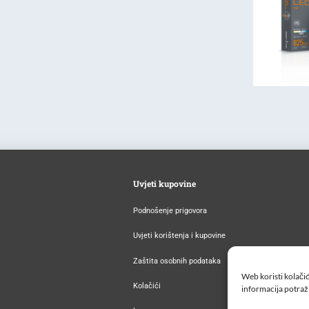
Uvjeti kupovine
Podnošenje prigovora
Uvjeti korištenja i kupovine
Zaštita osobnih podataka
Web koristi kolačić
Kolačići
informacija potraž