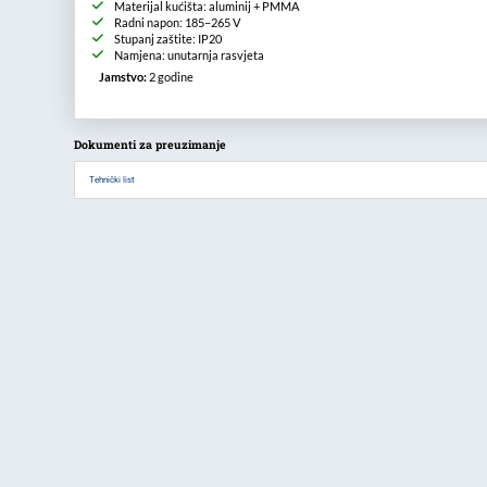
Materijal kućišta: aluminij + PMMA
Radni napon: 185–265 V
Stupanj zaštite: IP20
Namjena: unutarnja rasvjeta
Jamstvo:
2 godine
Dokumenti za preuzimanje
Tehnički list