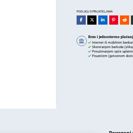
Wifi
Dimm
PODIJELI S PRIJATELJIMA
fi500
IP20
količina
Brzo i jednostavno plaćan
Internet ili mobilnim banka
Skeniranjem barkoda (slikaj 
Preuzimanjem opće uplatnic
Pouzećem (gotovinom dostav
Povezani 