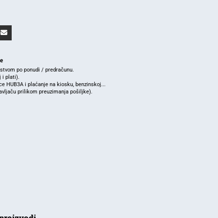
je
rstvom po ponudi / predračunu.
i plati).
e HUB3A i plaćanje na kiosku, benzinskoj...
ljaču prilikom preuzimanja pošiljke).
proizvodi