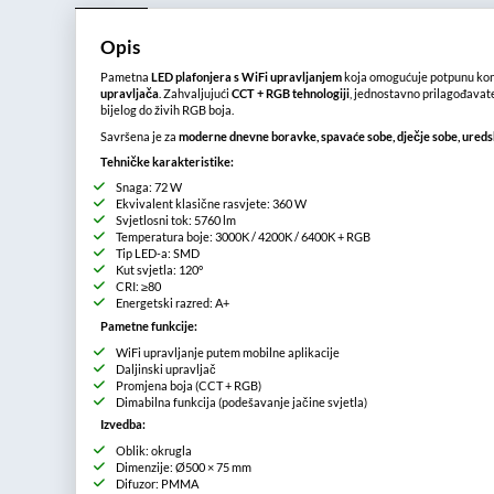
Opis
Pametna
LED plafonjera s WiFi upravljanjem
koja omogućuje potpunu kon
upravljača
. Zahvaljujući
CCT + RGB tehnologiji
, jednostavno prilagođavate 
bijelog do živih RGB boja.
Savršena je za
moderne dnevne boravke, spavaće sobe, dječje sobe, ureds
Tehničke karakteristike:
Snaga: 72 W
Ekvivalent klasične rasvjete: 360 W
Svjetlosni tok: 5760 lm
Temperatura boje: 3000K / 4200K / 6400K + RGB
Tip LED-a: SMD
Kut svjetla: 120°
CRI: ≥80
Energetski razred: A+
Pametne funkcije:
WiFi upravljanje putem mobilne aplikacije
Daljinski upravljač
Promjena boja (CCT + RGB)
Dimabilna funkcija (podešavanje jačine svjetla)
Izvedba:
Oblik: okrugla
Dimenzije: Ø500 × 75 mm
Difuzor: PMMA