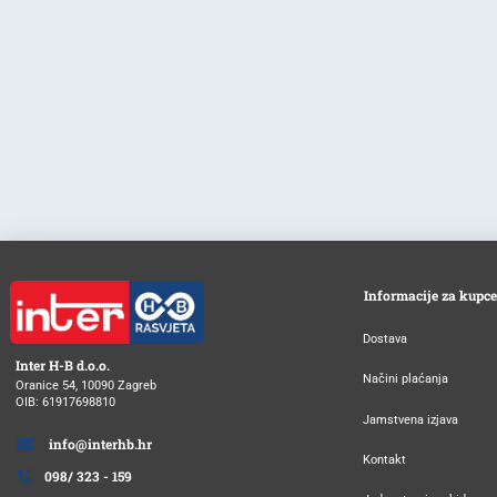
Informacije za kupce
Dostava
Inter H-B d.o.o.
Načini plaćanja
Oranice 54, 10090 Zagreb
OIB: 61917698810
Jamstvena izjava
info@interhb.hr
Kontakt
098/ 323 - 159