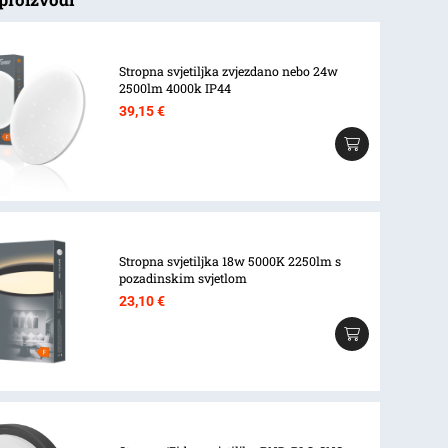
Stropna svjetiljka zvjezdano nebo 24w
2500lm 4000k IP44
39,15
€
Stropna svjetiljka 18w 5000K 2250lm s
pozadinskim svjetlom
23,10
€