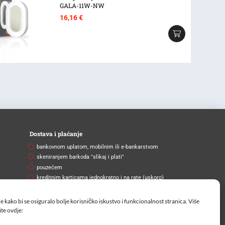
GALA-11W-NW
16,16
€
Dostava i plaćanje
bankovnom uplatom, mobilnim ili e-bankarstvom
skeniranjem barkoda "slikaj i plati"
pouzećem
kreditnim karticama jednokratno i na rate (uskoro)
Brza i pouzdana dostava
e kako bi se osiguralo bolje korisničko iskustvo i funkcionalnost stranica. Više
Na vašu adresu ili na paketomat.
ite
ovdje: