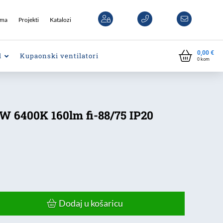
ama
Projekti
Katalozi
0,00
€
l
Kupaonski ventilatori
0
kom
W 6400K 160lm fi-88/75 IP20
Dodaj u košaricu