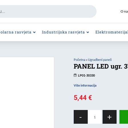
O n
Solarna rasvjeta
Industrijska rasvjeta
Elektromaterija
Početna
»
Ugradbeni paneli
PANEL LED ugr. 3
LP01-30330
Više informacija
5,44
€
PANEL
-
+
LED
ugr.