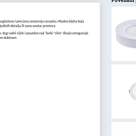
glašenu i preciznu unutarnju rasvjetu. Hladno bijela boja
jedinih detalja ili zona unutar prostora.
, dug radni vijek i pouzdan rad. Tanki “slim” dizajn omogućuje
nom dubinom.