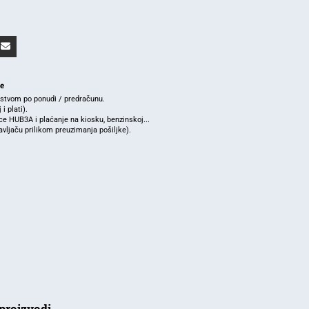
je
rstvom po ponudi / predračunu.
i plati).
e HUB3A i plaćanje na kiosku, benzinskoj...
ljaču prilikom preuzimanja pošiljke).
proizvodi