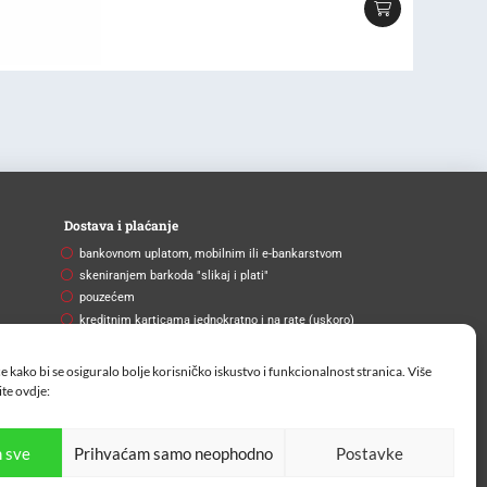
Dostava i plaćanje
bankovnom uplatom, mobilnim ili e-bankarstvom
skeniranjem barkoda "slikaj i plati"
pouzećem
kreditnim karticama jednokratno i na rate (uskoro)
Brza i pouzdana dostava
e kako bi se osiguralo bolje korisničko iskustvo i funkcionalnost stranica. Više
Na vašu adresu ili na paketomat.
ite
ovdje:
 sve
Prihvaćam samo neophodno
Postavke