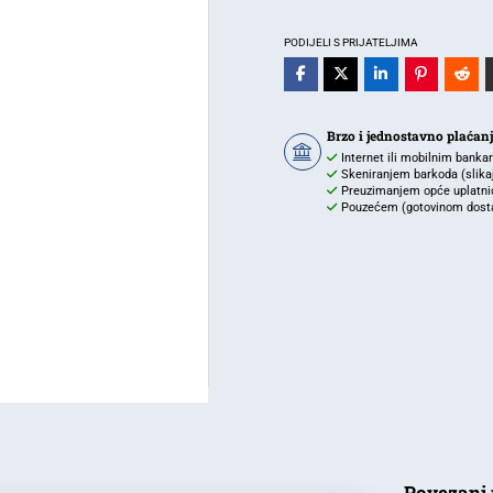
3W
6400K
PODIJELI S PRIJATELJIMA
160lm
fi-
88/75
Brzo i jednostavno plaćan
IP20
Internet ili mobilnim banka
količina
Skeniranjem barkoda (slikaj 
Preuzimanjem opće uplatnic
Pouzećem (gotovinom dostav
Povezani 