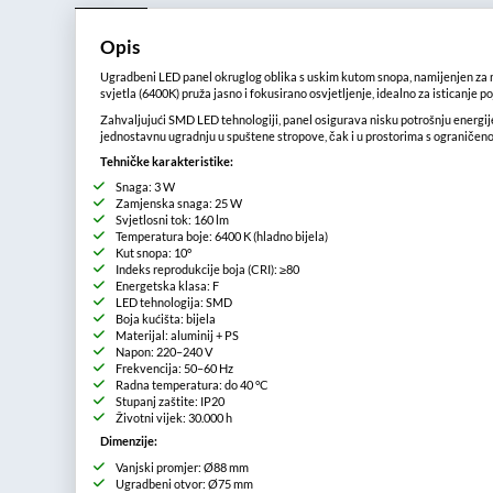
Opis
Ugradbeni LED panel okruglog oblika s uskim kutom snopa, namijenjen za na
svjetla (6400K) pruža jasno i fokusirano osvjetljenje, idealno za isticanje po
Zahvaljujući SMD LED tehnologiji, panel osigurava nisku potrošnju energije
jednostavnu ugradnju u spuštene stropove, čak i u prostorima s ograniče
Tehničke karakteristike:
Snaga: 3 W
Zamjenska snaga: 25 W
Svjetlosni tok: 160 lm
Temperatura boje: 6400 K (hladno bijela)
Kut snopa: 10°
Indeks reprodukcije boja (CRI): ≥80
Energetska klasa: F
LED tehnologija: SMD
Boja kućišta: bijela
Materijal: aluminij + PS
Napon: 220–240 V
Frekvencija: 50–60 Hz
Radna temperatura: do 40 °C
Stupanj zaštite: IP20
Životni vijek: 30.000 h
Dimenzije:
Vanjski promjer: Ø88 mm
Ugradbeni otvor: Ø75 mm