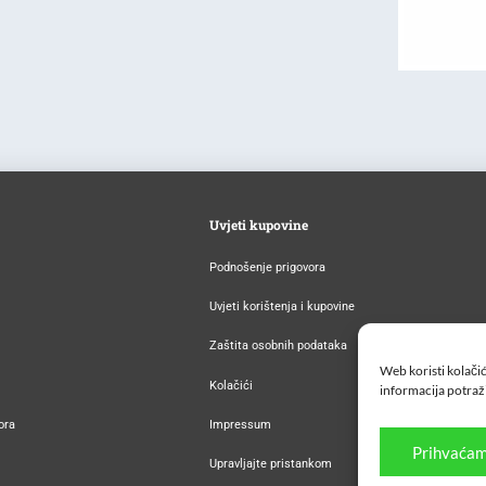
Uvjeti kupovine
Podnošenje prigovora
Uvjeti korištenja i kupovine
Zaštita osobnih podataka
Web koristi kolačić
Kolačići
informacija potraž
ora
Impressum
Prihvaćam
Upravljajte pristankom