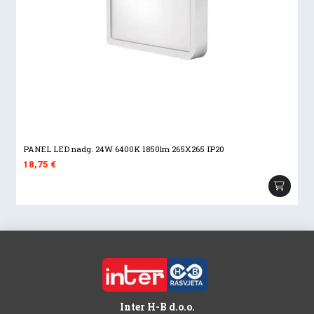
PANEL LED nadg. 24W 6400K 1850lm 265X265 IP20
18,75
€
Inter H-B d.o.o.