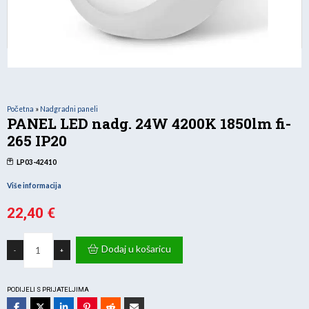
Početna
»
Nadgradni paneli
PANEL LED nadg. 24W 4200K 1850lm fi-
265 IP20
LP03-42410
Više informacija
22,40
€
PANEL
LED
Dodaj u košaricu
-
+
nadg.
24W
4200K
1850lm
fi-
PODIJELI S PRIJATELJIMA
265
IP20