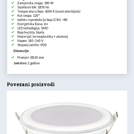
Zamjenska snaga: 180 W
Svjetlosni tok: 1850 lm
Temperatura boje: 4200 K (neutralno bijela)
Kut snopa: 120°
Indeks reprodukcije boja (CRI): >80
Energetska klasa: A+
LED tehnologija: SMD
Boja kućišta: bijela
Materijal: termoplastika + aluminij
Napon: 185–265 V
Stupanj zaštite: IP20
Dimenzije:
Promjer: Ø265 mm
Jamstvo:
2 godine
Povezani proizvodi