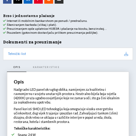
količina
Brzo i jednostavno plaćanje
Internet ili mobilnim bankarstvom po ponudi / predračunu.
Skeniranjem barkoda (slikaj i plati).
Preuzimanjem opće uplatnice HUB3A i plaćanje na kiosku, benzinskoj...
Pouzećem (gotovinom dostavljaču prilikom preuzimanja pošiljke).
Dokumenti za preuzimanje
Tehnički list
OPIS
KARAKTERISTIKE
Opis
Nadgradni LED panel okruglog oblika, namijenjen za kvalitetnu i
ravnomjernu rasvjetu unutarnjih prostora. Neutralno bijela boja svjetla
(4200K) pruža ugodno osvjetljenje koje ne zamara oči, što ga čini idealnim
za svakodnevnu upotrebu.
Panel koristi SMD LED tehnologiju koja omogućuje visoku energetsku
učinkovitost, dug vijek trajanja i pouzdan rad. Zahvaljujući tankom (slim)
dizajnu, diskretno se uklapa u različite interijere poput ureda, škola,
restorana, hotela i stambenih prostora.
Tehničke karakteristike:
Snaga: 24 W