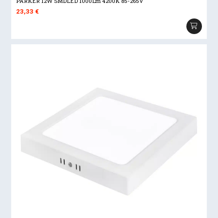
PARKER 12W SMDLED 1000Lm 4200K 85-265V
23,33
€