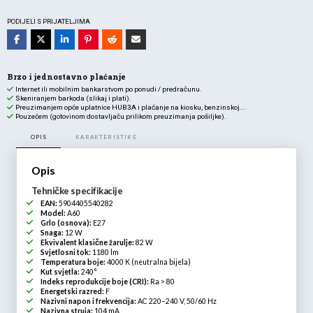
12W-
NW
PODIJELI S PRIJATELJIMA
količina
Brzo i jednostavno plaćanje
Internet ili mobilnim bankarstvom po ponudi / predračunu.
Skeniranjem barkoda (slikaj i plati).
Preuzimanjem opće uplatnice HUB3A i plaćanje na kiosku, benzinskoj...
Pouzećem (gotovinom dostavljaču prilikom preuzimanja pošiljke).
OPIS
KARAKTERISTIKE
Opis
Tehničke specifikacije
EAN:
5904405540282
Model:
A60
Grlo (osnova):
E27
Snaga:
12 W
Ekvivalent klasične žarulje:
82 W
Svjetlosni tok:
1180 lm
Temperatura boje:
4000 K (neutralna bijela)
Kut svjetla:
240°
Indeks reprodukcije boje (CRI):
Ra > 80
Energetski razred:
F
Nazivni napon i frekvencija:
AC 220–240 V, 50/60 Hz
Nazivna struja:
104 mA