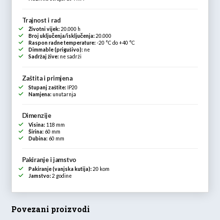
Trajnost i rad
Životni vijek:
20.000 h
Broj uključenja/isključenja:
20.000
Raspon radne temperature:
-20 °C do +40 °C
Dimmable (prigušivo):
ne
Sadržaj žive:
ne sadrži
Zaštita i primjena
Stupanj zaštite:
IP20
Namjena:
unutarnja
Dimenzije
Visina:
118 mm
Širina:
60 mm
Dubina:
60 mm
Pakiranje i jamstvo
Pakiranje (vanjska kutija):
20 kom
Jamstvo:
2 godine
Povezani proizvodi