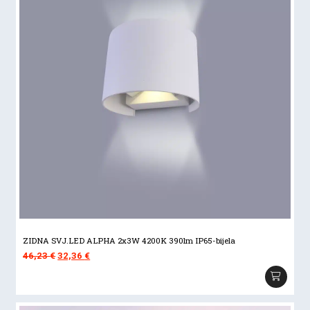
ZIDNA SVJ.LED ALPHA 2x3W 4200K 390lm IP65-bijela
Izvorna
Trenutna
46,23
€
32,36
€
cijena
cijena
bila
je:
je:
32,36 €.