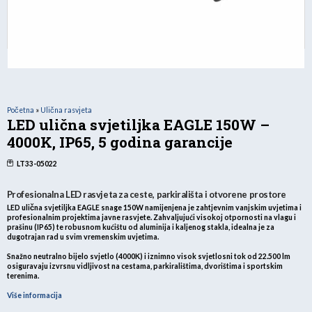
Početna
»
Ulična rasvjeta
LED ulična svjetiljka EAGLE 150W –
4000K, IP65, 5 godina garancije
LT33-05022
Profesionalna LED rasvjeta za ceste, parkirališta i otvorene prostore
LED ulična svjetiljka
EAGLE
snage
150W
namijenjena je zahtjevnim vanjskim uvjetima i
profesionalnim projektima javne rasvjete. Zahvaljujući visokoj otpornosti na vlagu i
prašinu (IP65) te robusnom kućištu od aluminija i kaljenog stakla, idealna je za
dugotrajan rad u svim vremenskim uvjetima.
Snažno neutralno bijelo svjetlo (4000K) i iznimno visok svjetlosni tok od
22.500 lm
osiguravaju izvrsnu vidljivost na cestama, parkiralištima, dvorištima i sportskim
terenima.
Više informacija