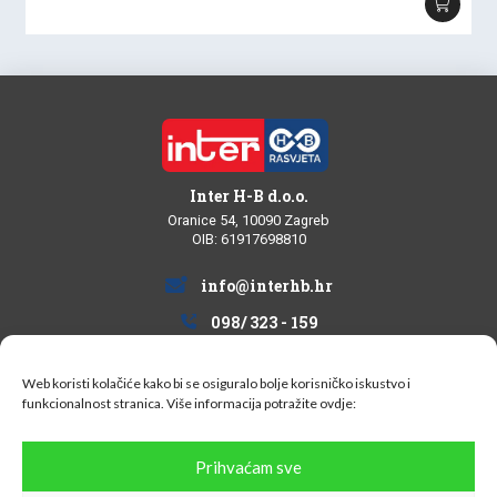
Inter H-B d.o.o.
Oranice 54, 10090 Zagreb
OIB: 61917698810
info@interhb.hr
098/ 323 - 159
Web koristi kolačiće kako bi se osiguralo bolje korisničko iskustvo i
funkcionalnost stranica. Više informacija potražite
ovdje:
Informacije za kupce
Prihvaćam sve