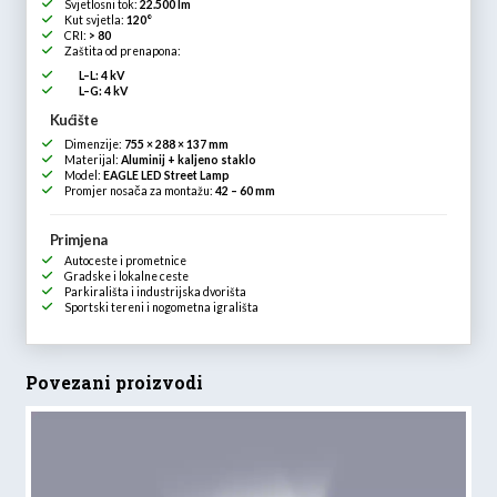
Svjetlosni tok:
22.500 lm
Kut svjetla:
120°
CRI:
> 80
Zaštita od prenapona:
L–L: 4 kV
L–G: 4 kV
Kućište
Dimenzije:
755 × 288 × 137 mm
Materijal:
Aluminij + kaljeno staklo
Model:
EAGLE LED Street Lamp
Promjer nosača za montažu:
42 – 60 mm
Primjena
Autoceste i prometnice
Gradske i lokalne ceste
Parkirališta i industrijska dvorišta
Sportski tereni i nogometna igrališta
Povezani proizvodi