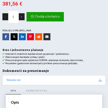
381,56
€
LED
ulična
Dodaj u košaricu
-
+
svjetiljka
EAGLE
150W
–
4000K,
PODIJELI S PRIJATELJIMA
IP65,
5
godina
garancije
količina
Brzo i jednostavno plaćanje
Internet ili mobilnim bankarstvom po ponudi / predračunu.
Skeniranjem barkoda (slikaj i plati).
Preuzimanjem opće uplatnice HUB3A i plaćanje na kiosku, benzinskoj...
Pouzećem (gotovinom dostavljaču prilikom preuzimanja pošiljke).
Dokumenti za preuzimanje
Tehnički list
OPIS
KARAKTERISTIKE
Opis