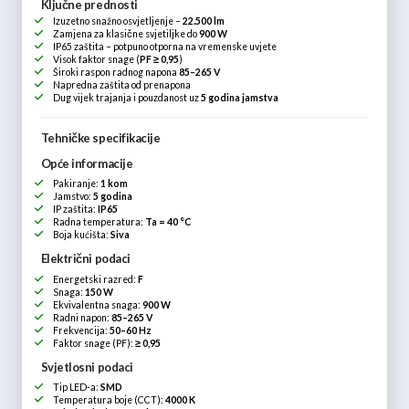
Ključne prednosti
Izuzetno snažno osvjetljenje –
22.500 lm
Zamjena za klasične svjetiljke do
900 W
IP65 zaštita – potpuno otporna na vremenske uvjete
Visok faktor snage (
PF ≥ 0,95
)
Široki raspon radnog napona
85–265 V
Napredna zaštita od prenapona
Dug vijek trajanja i pouzdanost uz
5 godina jamstva
Tehničke specifikacije
Opće informacije
Pakiranje:
1 kom
Jamstvo:
5 godina
IP zaštita:
IP65
Radna temperatura:
Ta = 40 °C
Boja kućišta:
Siva
Električni podaci
Energetski razred:
F
Snaga:
150 W
Ekvivalentna snaga:
900 W
Radni napon:
85–265 V
Frekvencija:
50–60 Hz
Faktor snage (PF):
≥ 0,95
Svjetlosni podaci
Tip LED-a:
SMD
Temperatura boje (CCT):
4000 K