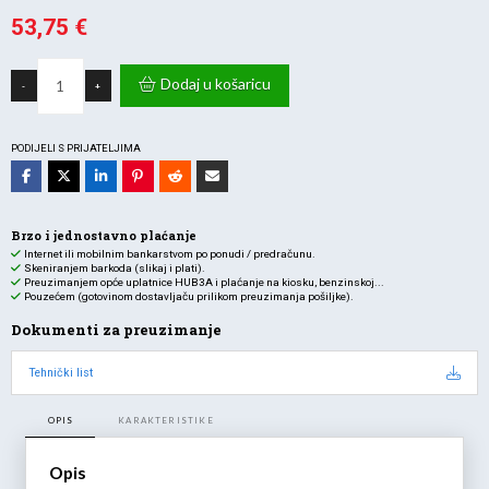
53,75
€
LED
svjetiljka
Dodaj u košaricu
-
+
za
ogledalo
8W
–
3u1
PODIJELI S PRIJATELJIMA
CCT,
krom
količina
Brzo i jednostavno plaćanje
Internet ili mobilnim bankarstvom po ponudi / predračunu.
Skeniranjem barkoda (slikaj i plati).
Preuzimanjem opće uplatnice HUB3A i plaćanje na kiosku, benzinskoj...
Pouzećem (gotovinom dostavljaču prilikom preuzimanja pošiljke).
Dokumenti za preuzimanje
Tehnički list
OPIS
KARAKTERISTIKE
Opis