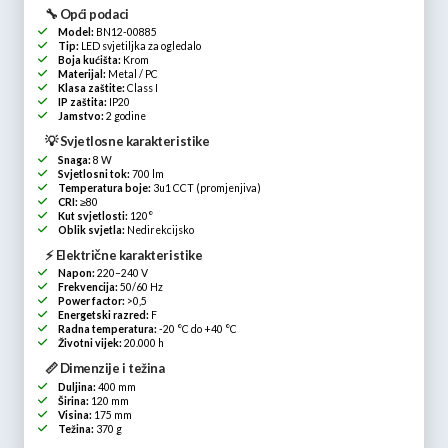
🔧 Opći podaci
Model:
BN12-00885
Tip:
LED svjetiljka za ogledalo
Boja kućišta:
Krom
Materijal:
Metal / PC
Klasa zaštite:
Class I
IP zaštita:
IP20
Jamstvo:
2 godine
💡 Svjetlosne karakteristike
Snaga:
8 W
Svjetlosni tok:
700 lm
Temperatura boje:
3u1 CCT (promjenjiva)
CRI:
≥80
Kut svjetlosti:
120°
Oblik svjetla:
Nedirekcijsko
⚡ Električne karakteristike
Napon:
220–240 V
Frekvencija:
50/60 Hz
Power factor:
>0,5
Energetski razred:
F
Radna temperatura:
-20 °C do +40 °C
Životni vijek:
20.000 h
📏 Dimenzije i težina
Duljina:
400 mm
Širina:
120 mm
Visina:
175 mm
Težina:
370 g