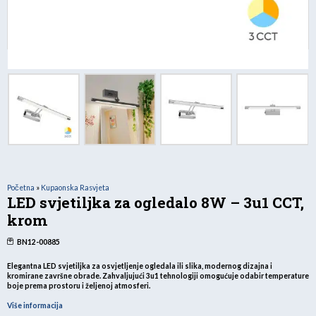
Početna
»
Kupaonska Rasvjeta
LED svjetiljka za ogledalo 8W – 3u1 CCT,
krom
BN12-00885
Elegantna LED svjetiljka za osvjetljenje ogledala ili slika
, modernog dizajna i
kromirane završne obrade. Zahvaljujući 3u1 tehnologiji omogućuje odabir temperature
boje prema prostoru i željenoj atmosferi.
Više informacija