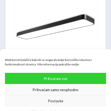
Web koristi kolačiće kako bi se osiguralo bolje korisničko iskustvo i
funkcionalnost stranica. Više informacija potražite
ovdje:
Prihvaćam sve
LED stropna svjetiljka Blade 45W – 3u1 CCT, crna
137,65
€
Prihvaćam samo neophodno
Postavke