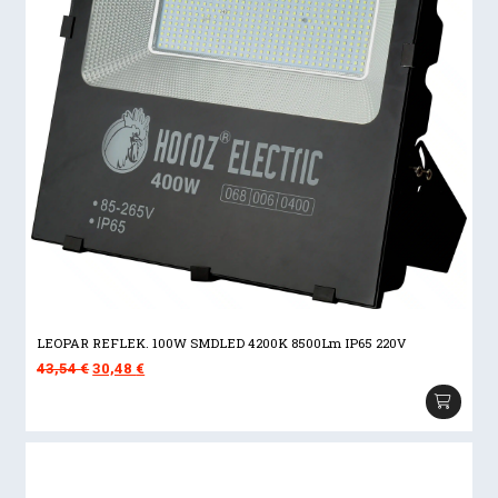
LEOPAR REFLEK. 100W SMDLED 4200K 8500Lm IP65 220V
Izvorna
Trenutna
43,54
€
30,48
€
cijena
cijena
bila
je:
je:
30,48 €.
43,54 €.