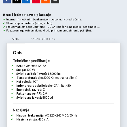
Brzo i jednostavno plaćanje
Internet ili mobilnim bankarstvom po ponudi / predračunu.
Skeniranjem barkoda (slikaj i plati).
Preuzimanjem opće uplatnice HUB3A i plaćanje na kiosku, benzinskoj...
Pouzećem (gotovinom dostavljaču prilikom preuzimanja pošiljke).
OPIS
KARAKTERISTIKE
Opis
Tehničke specifikacije
EAN:
5904405542132
Snaga:
100 W
Svjetlosni tok (izvor):
13.000 lm
Temperatura boje:
5000 K (neutralna bijela)
Kut svjetla:
90°
Indeks reprodukcije boje (CRI):
Ra > 80
Energetski razred:
D
Faktor snage (PF):
0.9
Svjetlosna jakost:
8800 cd
Napajanje
Napon i frekvencija:
AC 220–240 V, 50/60 Hz
Nazivna struja:
480 mA