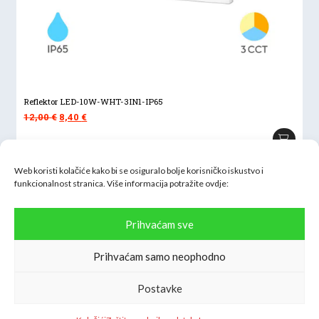
Reflektor LED-10W-WHT-3IN1-IP65
Izvorna
Trenutna
12,00
€
8,40
€
cijena
cijena
bila
je:
je:
8,40 €.
Web koristi kolačiće kako bi se osiguralo bolje korisničko iskustvo i
12,00 €.
funkcionalnost stranica. Više informacija potražite
ovdje:
Prihvaćam sve
Prihvaćam samo neophodno
Inter H-B d.o.o.
Oranice 54, 10090 Zagreb
Postavke
OIB: 61917698810