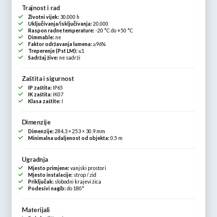
Trajnost i rad
Životni vijek:
30.000 h
Uključivanja/isključivanja:
20.000
Raspon radne temperature:
-20 °C do +50 °C
Dimmable:
ne
Faktor održavanja lumena:
≥96%
Treperenje (Pst LM):
≤1
Sadržaj žive:
ne sadrži
Zaštita i sigurnost
IP zaštita:
IP65
IK zaštita:
IK07
Klasa zaštite:
I
Dimenzije
Dimenzije:
284.3 × 253 × 30.9 mm
Minimalna udaljenost od objekta:
0.5 m
Ugradnja
Mjesto primjene:
vanjski prostori
Mjesto instalacije:
strop / zid
Priključak:
slobodni krajevi žica
Podesivi nagib:
do 180°
Materijali