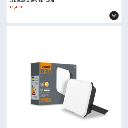
LED reflektor 20W-5K- CRNI
11,40
€