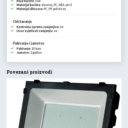
Boja kućišta:
siva
Materijal kućišta:
aluminij, PC, ABS, akril
Materijal difuzora:
PC, PP, polistiren
Održavanje
Kontrolna oprema zamjenjiva:
ne
Izvor svjetlosti zamjenjiv:
ne
Pakiranje i jamstvo
Pakiranje:
10 kom
Jamstvo:
3 godine
Povezani proizvodi