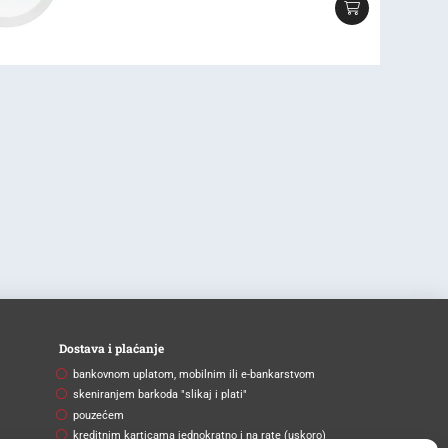
Dostava i plaćanje
bankovnom uplatom, mobilnim ili e-bankarstvom
skeniranjem barkoda "slikaj i plati"
pouzećem
kreditnim karticama jednokratno i na rate (uskoro)