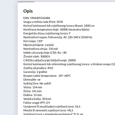
Opis
EAN: 5904405542484
Snaga u režimu rada (Pon): 30 W
Korisni luminousni tok svjetlosnog izvora (Φuse): 2400 Lm
Korelirana temperatura boje: 5000K (neutralna bijela)
Energetska klasa svjetlosnog izvora: F
Nominativni napon, frekvencija: AC 220-240 V, 50/60 Hz
Kut snopa: 110°
Mjesto primjene: vanjski
Nominativna struja: 150 mA
Indeks očuvanja boje (CRI): Ra > 80
Životni vijek: 30000 h
Cikličko uključivanje/isključivanje: 20000
Korisni luminousni tok referentnog svjetlosnog izvora: u širokom snopu (12
Zaštita od prodora: IP65
Garancija: 2 godine
Raspon radne temperature: -20° +40°C
Dimmable: ne
Sadržaj žive: Ne sadrži
Visina: 154 mm
Širina: 141 mm
Dubina: 52 mm
Vanjska kutija: 20 kom.
Faktor snage (PF): 0.9
Usmjereni ili neusklađeni svjetlosni izvor: DLS
Mrežni ili nemrežni svjetlosni izvor: MLS
Svjetlosni izvor s promjenjivom bojom (CTLS): ne