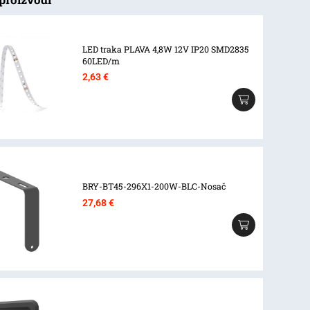
LED traka PLAVA 4,8W 12V IP20 SMD2835
60LED/m
2,63
€
BRY-BT45-296X1-200W-BLC-Nosač
27,68
€