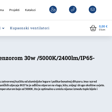
ama
Projekti
Katalozi
0,00
€
l
Kupaonski ventilatori
0
kom
 senzorom 30w /5000K/2400lm/IP65-
 u zatvorenoj kućištu od aluminijske legure i polikarbonatnoj difuzoru. Ima razred
aničkih utjecaja IK07 te je odlično otporan na vlagu, kišu, snijeg i druge okolišne uvjete.
mperaturom boje od 5000K, što je optimalno u smislu nijanse između tople bijele i