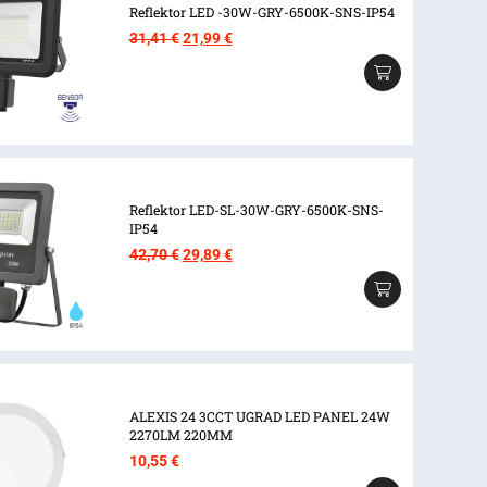
Reflektor LED -30W-GRY-6500K-SNS-IP54
Izvorna
Trenutna
31,41
€
21,99
€
cijena
cijena
bila
je:
je:
21,99 €.
31,41 €.
Reflektor LED-SL-30W-GRY-6500K-SNS-
IP54
Izvorna
Trenutna
42,70
€
29,89
€
cijena
cijena
bila
je:
je:
29,89 €.
42,70 €.
ALEXIS 24 3CCT UGRAD LED PANEL 24W
2270LM 220MM
10,55
€