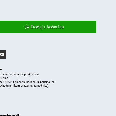
Dodaj u košaricu
je
rstvom po ponudi / predračunu.
i plati).
e HUB3A i plaćanje na kiosku, benzinskoj...
ljaču prilikom preuzimanja pošiljke).
proizvodi