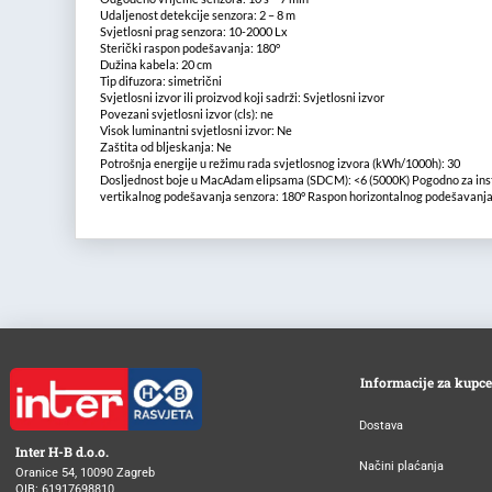
Udaljenost detekcije senzora: 2 – 8 m
Svjetlosni prag senzora: 10-2000 Lx
Sterički raspon podešavanja: 180°
Dužina kabela: 20 cm
Tip difuzora: simetrični
Svjetlosni izvor ili proizvod koji sadrži: Svjetlosni izvor
Povezani svjetlosni izvor (cls): ne
Visok luminantni svjetlosni izvor: Ne
Zaštita od bljeskanja: Ne
Potrošnja energije u režimu rada svjetlosnog izvora (kWh/1000h): 30
Dosljednost boje u MacAdam elipsama (SDCM): <6 (5000K) Pogodno za inst
vertikalnog podešavanja senzora: 180° Raspon horizontalnog podešavanja
Informacije za kupce
Dostava
Inter H-B d.o.o.
Načini plaćanja
Oranice 54, 10090 Zagreb
OIB: 61917698810