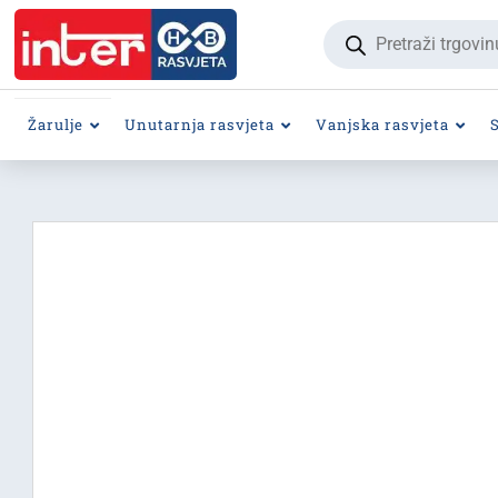
Products
search
Žarulje
Unutarnja rasvjeta
Vanjska rasvjeta