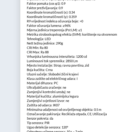
Faktor pomaka (cos φ1): 0.9
Faktor preživljavanja: 0.9
Koordinate kromatičnosti (х): 0.34
Koordinate kromatičnosti (y): 0.359
R9 vrijednost indeksa očuvanja boje: >0
Faktor očuvanja lumena: ≥96%
Mjerna jedinica treperenja (Pst LM): ≤1
Metrika stroboskopskog efekta (SVM): korištenje na otvorenom
Tehnologija: LED
Nett težina jedinice: 290g
CRI Min: Ra 80
CRI Max: Ra 88
Vrhunjska luminousna intenziteta: 1200 cd
Luminousni tok spremnika: 2850 Lm
Mjesto instalacije: Strop, ravna površina, zid
Boja kućišta: Crna
Ulazni sučelje: Slobodni žični krajevi
Klasa zaštite od električnog udara: I
Materijal difuzora: PC
Ultraljubičasto zračenje: ne
Zamjenjivi kontrolni uređaj: ne
Materijal kućišta: aluminijska legura
Zamjenjivi svjetlosni izvor: ne
Zaštita od udarca: IK07
Minimalna udaljenost od osvijetljenog objekta: 0.5 m
Označavanje pakiranja: Reciklaža otpada, CE, Utilizacija
Senzor pokreta: da
Tip senzora: PIR
Ugao detekcije senzora: 120°
Odgođeno vrijeme senzora: 10 s – 7 min