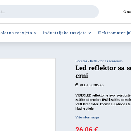
O n
Solarna rasvjeta
Industrijska rasvjeta
Elektromaterija
Početna
»
Reflektori sa senzorom
Led reflektor sa
crni
VLE-F3-0305B-S
VIDEX LED reflektor je izvor svjetlosti
zaštite od prodora IP65 i zaštitu od meh
VIDEX reflektori koriste LED diode s te
hladne bijele.
Više informacija
26,06
€