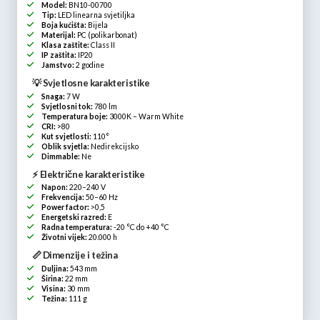
Model:
BN10-00700
Tip:
LED linearna svjetiljka
Boja kućišta:
Bijela
Materijal:
PC (polikarbonat)
Klasa zaštite:
Class II
IP zaštita:
IP20
Jamstvo:
2 godine
💡 Svjetlosne karakteristike
Snaga:
7 W
Svjetlosni tok:
780 lm
Temperatura boje:
3000K – Warm White
CRI:
>80
Kut svjetlosti:
110°
Oblik svjetla:
Nedirekcijsko
Dimmable:
Ne
⚡ Električne karakteristike
Napon:
220–240 V
Frekvencija:
50–60 Hz
Power factor:
>0,5
Energetski razred:
E
Radna temperatura:
-20 °C do +40 °C
Životni vijek:
20.000 h
📏 Dimenzije i težina
Duljina:
543 mm
Širina:
22 mm
Visina:
30 mm
Težina:
111 g