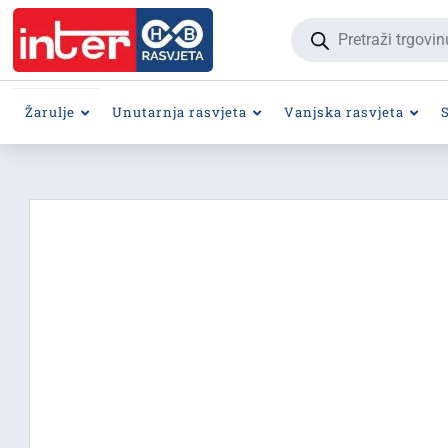
Products
search
Žarulje
Unutarnja rasvjeta
Vanjska rasvjeta