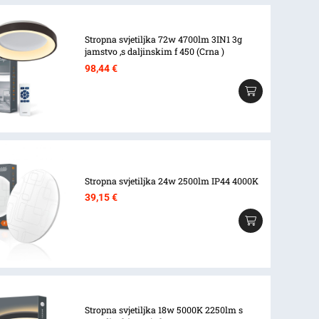
Stropna svjetiljka 72w 4700lm 3IN1 3g
jamstvo ,s daljinskim f 450 (Crna )
98,44
€
Stropna svjetiljka 24w 2500lm IP44 4000K
39,15
€
Stropna svjetiljka 18w 5000K 2250lm s