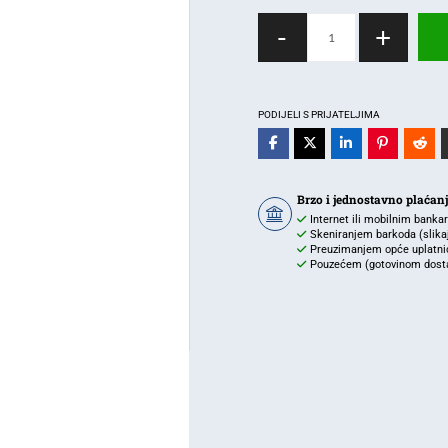
LED
-
+
Bulkhead
svjetiljka
15W
–
PODIJELI S PRIJATELJIMA
4000K,
IP65,
bijela
Brzo i jednostavno plaćan
količina
Internet ili mobilnim banka
Skeniranjem barkoda (slikaj 
Preuzimanjem opće uplatnic
Pouzećem (gotovinom dostav