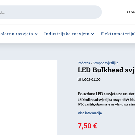
O n
Solarna rasvjeta
Industrijska rasvjeta
Elektromaterija
Početna
»
Stropne svjetiljke
LED Bulkhead svje
LG02-01100
Pouzdana LED rasvjeta za unutarn
LED bulkhead svjetiljka snage 15W ideal
IP65 zaštiti, otporna je na vlagu i praši
Više informacija
7,50
€