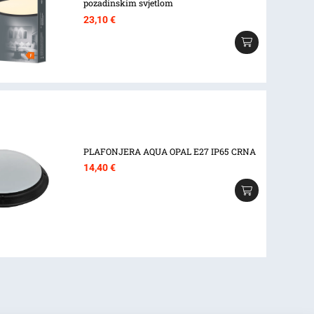
pozadinskim svjetlom
23,10
€
PLAFONJERA AQUA OPAL E27 IP65 CRNA
14,40
€