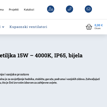
ama
Projekti
Katalozi
0,00
€
l
Kupaonski ventilatori
0
kom
tiljka 15W – 4000K, IP65, bijela
je i vanjske prostore
na je za osvjetljenje hodnika, stubišta, garaža, podruma i vanjskih zidova. Zahvaljujući
nu, što je čini izvrsnim izborom za zahtjevne uvjete.