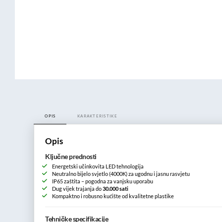
OPIS
KARAKTERISTIKE
Opis
Ključne prednosti
Energetski učinkovita LED tehnologija
Neutralno bijelo svjetlo (4000K) za ugodnu i jasnu rasvjetu
IP65 zaštita – pogodna za vanjsku uporabu
Dug vijek trajanja do
30.000 sati
Kompaktno i robusno kućište od kvalitetne plastike
Tehničke specifikacije