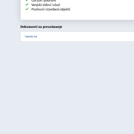
Garaže i podrumi
Vanjski zidovi i ulazi
Poslovni i stambeni objekti
Dokumenti za preuzimanje
Tehnički list