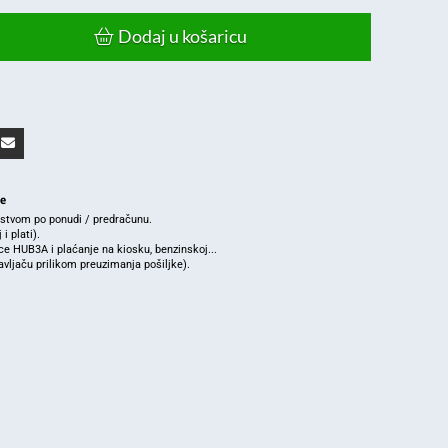
Dodaj u košaricu
je
rstvom po ponudi / predračunu.
i plati).
e HUB3A i plaćanje na kiosku, benzinskoj...
ljaču prilikom preuzimanja pošiljke).