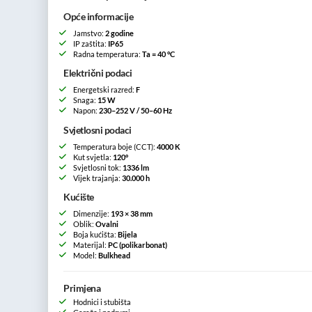
Opće informacije
Jamstvo:
2 godine
IP zaštita:
IP65
Radna temperatura:
Ta = 40 °C
Električni podaci
Energetski razred:
F
Snaga:
15 W
Napon:
230–252 V / 50–60 Hz
Svjetlosni podaci
Temperatura boje (CCT):
4000 K
Kut svjetla:
120°
Svjetlosni tok:
1336 lm
Vijek trajanja:
30.000 h
Kućište
Dimenzije:
193 × 38 mm
Oblik:
Ovalni
Boja kućišta:
Bijela
Materijal:
PC (polikarbonat)
Model:
Bulkhead
Primjena
Hodnici i stubišta