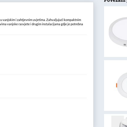
 u vanjskim i zahtjevnim uvjetima. Zahvaljujući kompaktnim
avima vanjske rasvjete i drugim instalacijama gdje je potrebna