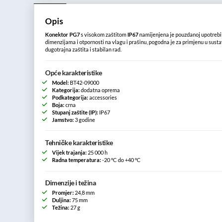
Opis
Konektor PG7
s visokom zaštitom
IP67
namijenjena je pouzdanoj upotrebi
dimenzijama i otpornosti na vlagu i prašinu, pogodna je za primjenu u sust
dugotrajna zaštita i stabilan rad.
Opće karakteristike
Model:
BT42-09000
Kategorija:
dodatna oprema
Podkategorija:
accessories
Boja:
crna
Stupanj zaštite (IP):
IP67
Jamstvo:
3 godine
Tehničke karakteristike
Vijek trajanja:
25 000 h
Radna temperatura:
-20 °C do +40 °C
Dimenzije i težina
Promjer:
24,8 mm
Duljina:
75 mm
Težina:
27 g