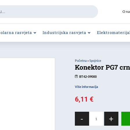
O n
Solarna rasvjeta
Industrijska rasvjeta
Elektromaterija
Početna
»
Spojnice
Konektor PG7 cr
BT42-09000
Više informacija
6,11
€
Konektor
-
+
PG7
crni