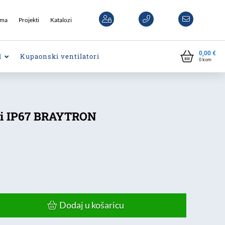
ama
Projekti
Katalozi
0,00
€
l
Kupaonski ventilatori
0
kom
ni IP67 BRAYTRON
Dodaj u košaricu