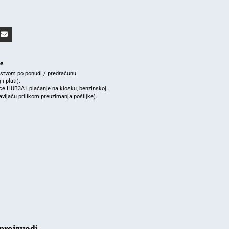
je
rstvom po ponudi / predračunu.
i plati).
e HUB3A i plaćanje na kiosku, benzinskoj...
ljaču prilikom preuzimanja pošiljke).
proizvodi