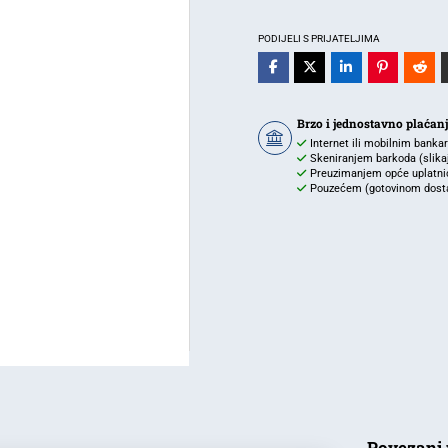
IP67
BRAYTRON
PODIJELI S PRIJATELJIMA
količina
Brzo i jednostavno plaćan
Internet ili mobilnim banka
Skeniranjem barkoda (slikaj 
Preuzimanjem opće uplatnic
Pouzećem (gotovinom dostav
Povezani 