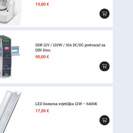
15,00
€
DDR 12V / 120W / 10A DC/DC pretvarač za
DIN šinu
90,00
€
LED linearna svjetiljka 12W – 6400K
17,50
€