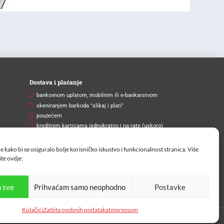
Dostava i plaćanje
bankovnom uplatom, mobilnim ili e-bankarstvom
skeniranjem barkoda "slikaj i plati"
pouzećem
kreditnim karticama jednokratno i na rate (uskoro)
Brza i pouzdana dostava
e kako bi se osiguralo bolje korisničko iskustvo i funkcionalnost stranica. Više
Na vašu adresu ili na paketomat.
ite
ovdje:
 sve
Prihvaćam samo neophodno
Postavke
Kolačići
Zaštita osobnih podataka
Impressum