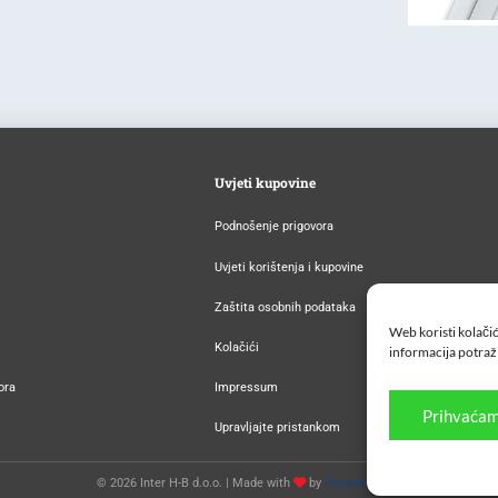
Uvjeti kupovine
Podnošenje prigovora
Uvjeti korištenja i kupovine
Zaštita osobnih podataka
Web koristi kolačić
Kolačići
informacija potraž
ora
Impressum
Prihvaćam
Upravljajte pristankom
© 2026 Inter H-B d.o.o. |
Made with
by
Ponuda za pet