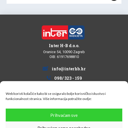
Inter H-B d.o.o.
Oranice 54, 10090 Zagreb
OIB: 61917698810
info@interhb.hr
098/ 323 - 159
Web koristi kolačiće kako bi se osiguralo bolje korisničko iskustvo i
funkcionalnost stranica. Više informacija potražite
ovdje:
Informacije za kupce
Prihvaćam sve
Uvjeti kupovine
Prihvaćam samo neophodno