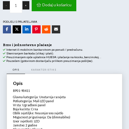
90411
Dodaj u košaricu
-
+
Panel
LED
4W
4000K
IP40
PODIJELI S PRIJATELJIMA
ugradbeni
okrugli
crni
dimabilni
količina
Brzo i jednostavno plaćanje
Internet ili mobilnim bankarstvom po ponudi / predračunu.
Skeniranjem barkoda (slikaj i plati).
Preuzimanjem opće uplatnice HUB3A i plaćanje na kiosku, benzinskoj...
Pouzećem (gotovinom dostavljaču prilikom preuzimanja pošiljke).
OPIS
KARAKTERISTIKE
Opis
BP01-90411
Glavna kategorija: Unutarnja rasvjeta
Potkategorija: Mali LED panel
Vrsta: Ugradbeni panel
Boja kućišta: Crna
Oblik svjetiljke: Neusmjereno svjetlo
Mogućnost prigušivanja: Da (dimmabilno)
Izvor svjetlosti: LED
Jamstvo: 2 godine