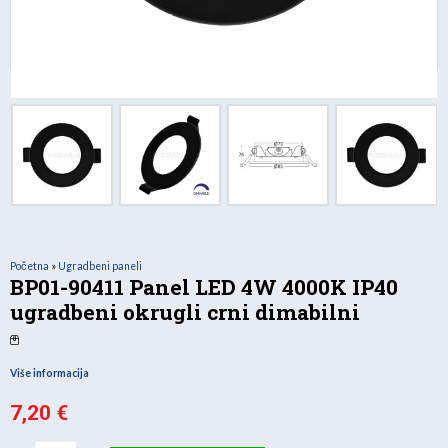
Početna
»
Ugradbeni paneli
BP01-90411 Panel LED 4W 4000K IP40
ugradbeni okrugli crni dimabilni
Više informacija
7,20
€
BP01-