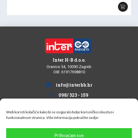
Inter H-B d.o.o.
Oranice 54, 10090 Zagreb
OIB: 61917698810
info@interhb.hr
098/ 323 - 159
Web koristi kolačiće kako bi se osiguralo bolje korisničko iskustvo i
funkcionalnost stranica. Više informacija potražite
ovdje:
Informacije za kupce
Prihvaćam sve