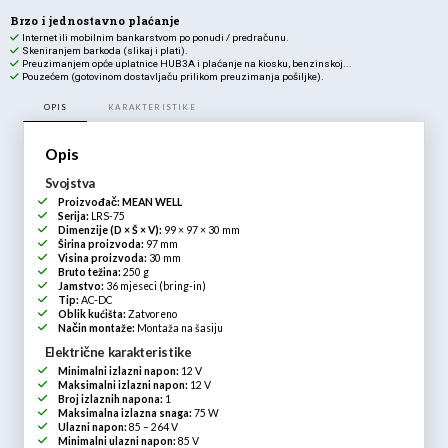
Brzo i jednostavno plaćanje
Internet ili mobilnim bankarstvom po ponudi / predračunu.
Skeniranjem barkoda (slikaj i plati).
Preuzimanjem opće uplatnice HUB3A i plaćanje na kiosku, benzinskoj...
Pouzećem (gotovinom dostavljaču prilikom preuzimanja pošiljke).
OPIS
KARAKTERISTIKE
Opis
Svojstva
Proizvođač:
MEAN WELL
Serija:
LRS-75
Dimenzije (D × Š × V):
99 × 97 × 30 mm
Širina proizvoda:
97 mm
Visina proizvoda:
30 mm
Bruto težina:
250 g
Jamstvo:
36 mjeseci (bring-in)
Tip:
AC-DC
Oblik kućišta:
Zatvoreno
Način montaže:
Montaža na šasiju
Električne karakteristike
Minimalni izlazni napon:
12 V
Maksimalni izlazni napon:
12 V
Broj izlaznih napona:
1
Maksimalna izlazna snaga:
75 W
Ulazni napon:
85 – 264 V
Minimalni ulazni napon:
85 V