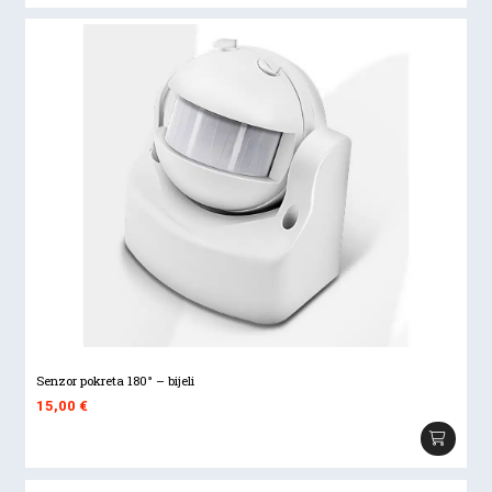
Senzor pokreta 180° – bijeli
15,00
€