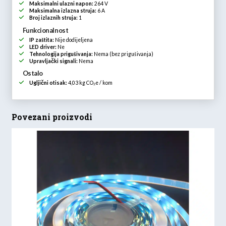
Maksimalni ulazni napon:
264 V
Maksimalna izlazna struja:
6 A
Broj izlaznih struja:
1
Funkcionalnost
IP zaštita:
Nije dodijeljena
LED driver:
Ne
Tehnologija prigušivanja:
Nema (bez prigušivanja)
Upravljački signali:
Nema
Ostalo
Ugljični otisak:
4,03 kg CO₂e / kom
Povezani proizvodi